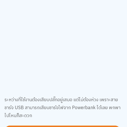
ระหว่างที่ใช้งานต้องเสียบปลั๊กอยู่เสมอ แต่ไม่ต้องห่วง เพราะสาย
ชาร์จ USB สามารถเสียบชาร์จไฟจาก Powerbank ได้เลย พกพา
ไปไหนก็สะดวก
มาเป็นชาว B2S CLUB ด้วยกันนะ สมัครสมาชิก
คลิกเลย!