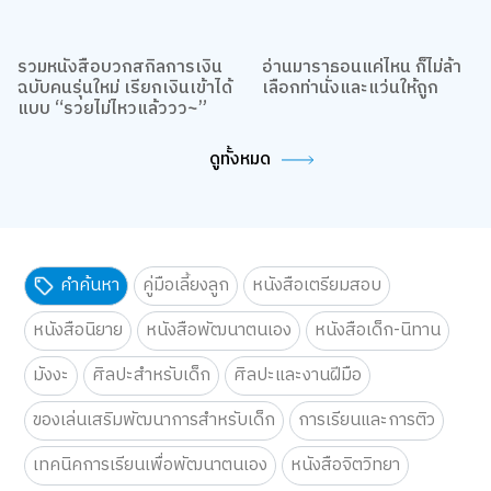
รวมหนังสือบวกสกิลการเงิน
อ่านมาราธอนแค่ไหน ก็ไม่ล้า
ฉบับคนรุ่นใหม่ เรียกเงินเข้าได้
เลือกท่านั่งและแว่นให้ถูก
แบบ “รวยไม่ไหวแล้ววว~”
ดูทั้งหมด
คำค้นหา
คู่มือเลี้ยงลูก
หนังสือเตรียมสอบ
หนังสือนิยาย
หนังสือพัฒนาตนเอง
หนังสือเด็ก-นิทาน
มังงะ
ศิลปะสำหรับเด็ก
ศิลปะและงานฝีมือ
ของเล่นเสริมพัฒนาการสำหรับเด็ก
การเรียนและการติว
เทคนิคการเรียนเพื่อพัฒนาตนเอง
หนังสือจิตวิทยา
ครอบครัวและเด็ก
นิยายวาย
การ์ตูนความรู้
BackToSchool
วรรณกรรมแปล
นิยายสืบสวน-ลี้ลับ