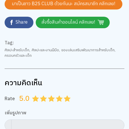
Share
สั่งซื้อสินค้าออนไลน์ คลิกเลย!
Tag:
ศิลปะสำหรับเด็ก
,
ศิลปะและงานฝีมือ
,
ของเล่นเสริมพัฒนาการสำหรับเด็ก
,
ครอบครัวและเด็ก
ความคิดเห็น
5.0
Rate
0.5
1.0
1.5
2.0
2.5
3.0
3.5
4.0
4.5
5.0
เพิ่มรูปภาพ
กำหนดไฟล์รูป jpg, png, gif ขนาดไม่เกิน 5 MB เท่านั้น