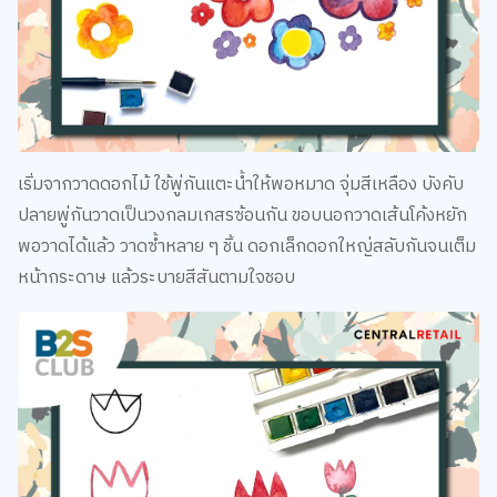
เริ่มจากวาดดอกไม้ ใช้พู่กันแตะน้ำให้พอหมาด จุ่มสีเหลือง บังคับ
ปลายพู่กันวาดเป็นวงกลมเกสรซ้อนกัน ขอบนอกวาดเส้นโค้งหยัก
พอวาดได้แล้ว วาดซ้ำหลาย ๆ ชิ้น ดอกเล็กดอกใหญ่สลับกันจนเต็ม
หน้ากระดาษ แล้วระบายสีสันตามใจชอบ