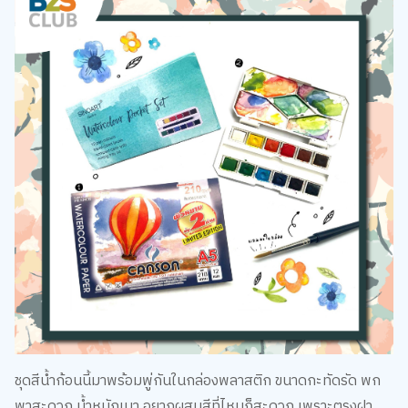
ชุดสีน้ำก้อนนี้มาพร้อมพู่กันในกล่องพลาสติก ขนาดกะทัดรัด พก
พาสะดวก น้ำหนักเบา อยากผสมสีที่ไหนก็สะดวก เพราะตรงฝา
ด้านในมีช่องแบ่งไว้ให้ผสมสีได้ทันที ส่วนสมุดวาดรูปก็ควรใช้ที่หนา