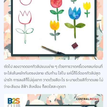
ถัดไป ลองวาดดอกทิวลิปแบบง่าย ๆ ด้วยการวาดครึ่งวงกลมก่อนที่
จะใส่เส้นหยักทับตรงปลาย เติมก้าน ใส่ใบ แค่นี้ก็ได้ดอกทิวลิปสุด
น่ารัก การลงสีก็ไม่ยุ่งยาก วาดด้วยสีอะไร ระบายด้วยสีที่วาดเลย ไม่
ว่าจะสีแดง สีฟ้า สีเหลือง ก็สดใสสะดุดตา