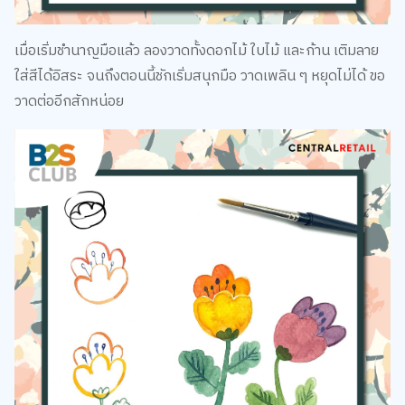
เมื่อเริ่มชำนาญมือแล้ว ลองวาดทั้งดอกไม้ ใบไม้ และก้าน เติมลาย
ใส่สีได้อิสระ จนถึงตอนนี้ชักเริ่มสนุกมือ วาดเพลิน ๆ หยุดไม่ได้ ขอ
วาดต่ออีกสักหน่อย