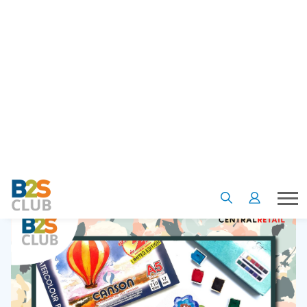
Tips from Expert ครั้งนี้เหมาะกับทุกคนที่ชอบวาดดอกไม้ ใบไม้
กุ๊กกิ๊ก เอาไว้ตกแต่งใบงาน
ทำของขวัญ วาดการ์ดสวย ๆ กัน แบบ
ไม่จำเป็นต้องวาดรูปเก่งก็ทำได้ นอกจากสนุกแล้ว ยังช่วยเสริม
สร้างสมาธิอีกด้วย
ลองเริ่มต้นวาดตามกันดู รับรองติดใจ จนไม่อยากวางพู่กันเล้ยยย !