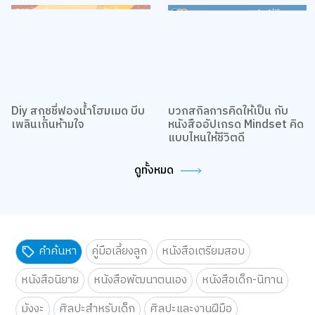
Diy สกุชชี่ฟองน้ำโฮมเมด บีบ
บวกสกิลการคิดให้เป็น กับ
เพลินเกินห้ามใจ
หนังสืออัปเกรด Mindset คิด
แบบไหนให้ชีวิตดี
ดูทั้งหมด
คำค้นหา
คู่มือเลี้ยงลูก
หนังสือเตรียมสอบ
หนังสือนิยาย
หนังสือพัฒนาตนเอง
หนังสือเด็ก-นิทาน
มังงะ
ศิลปะสำหรับเด็ก
ศิลปะและงานฝีมือ