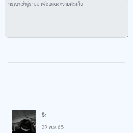
อิ๊ง
29 พ.ย. 65