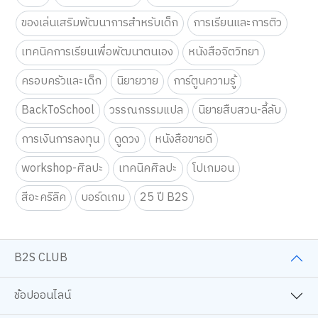
ของเล่นเสริมพัฒนาการสำหรับเด็ก
การเรียนและการติว
เทคนิคการเรียนเพื่อพัฒนาตนเอง
หนังสือจิตวิทยา
ครอบครัวและเด็ก
นิยายวาย
การ์ตูนความรู้
เว็บไซต์นี้ใช้คุกกี้
เราใช้คุกกี้เพื่อเพิ่มประสบการณ์ที่ดีในการใช้เว็บไซต์ แสดงเนื้อหาและโฆษณาให้
BackToSchool
วรรณกรรมแปล
นิยายสืบสวน-ลี้ลับ
ตรงกับความสนใจ รวมถึงเพื่อวิเคราะห์การเข้าใช้งานเว็บไซต์และทำความเข้าใจ
ว่าผู้ใช้งานมาจากที่ใด คุณสามารถเลือกตั้งค่าความยินยอมการใช้คุกกี้ได้ โดย
การเงินการลงทุน
ดูดวง
หนังสือขายดี
คลิก “การตั้งค่าคุกกี้”
นโยบายคุกกี้
workshop-ศิลปะ
เทคนิคศิลปะ
โปเกมอน
ยอมรับทั้งหมด
สีอะคริลิค
บอร์ดเกม
25 ปี B2S
การตั้งค่าคุกกี้
B2S CLUB
ช้อปออนไลน์