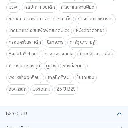
มังงะ
ศิลปะสำหรับเด็ก
ศิลปะและงานฝีมือ
ของเล่นเสริมพัฒนาการสำหรับเด็ก
การเรียนและการติว
เทคนิคการเรียนเพื่อพัฒนาตนเอง
หนังสือจิตวิทยา
ครอบครัวและเด็ก
นิยายวาย
การ์ตูนความรู้
BackToSchool
วรรณกรรมแปล
นิยายสืบสวน-ลี้ลับ
การเงินการลงทุน
ดูดวง
หนังสือขายดี
workshop-ศิลปะ
เทคนิคศิลปะ
โปเกมอน
สีอะคริลิค
บอร์ดเกม
25 ปี B2S
B2S CLUB