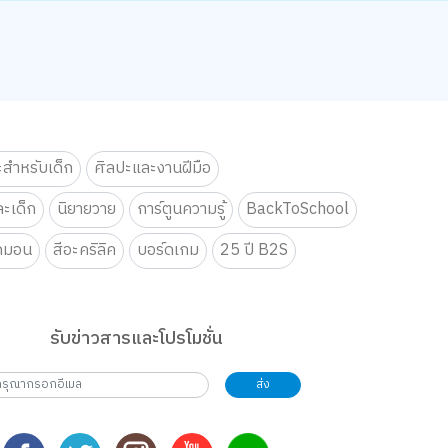
ะสำหรับเด็ก
ศิลปะและงานฝีมือ
ะเด็ก
นิยายวาย
การ์ตูนความรู้
BackToSchool
กมอน
สีอะคริลิค
บอร์ดเกม
25 ปี B2S
รับข่าวสารและโปรโมชั่น
ส่ง