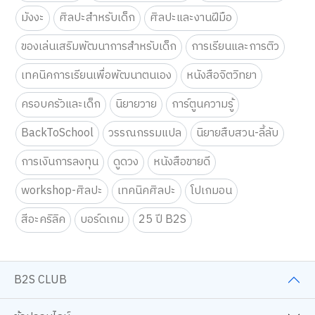
มังงะ
ศิลปะสำหรับเด็ก
ศิลปะและงานฝีมือ
ของเล่นเสริมพัฒนาการสำหรับเด็ก
การเรียนและการติว
เทคนิคการเรียนเพื่อพัฒนาตนเอง
หนังสือจิตวิทยา
ครอบครัวและเด็ก
นิยายวาย
การ์ตูนความรู้
BackToSchool
วรรณกรรมแปล
นิยายสืบสวน-ลี้ลับ
การเงินการลงทุน
ดูดวง
หนังสือขายดี
workshop-ศิลปะ
เทคนิคศิลปะ
โปเกมอน
สีอะคริลิค
บอร์ดเกม
25 ปี B2S
B2S CLUB