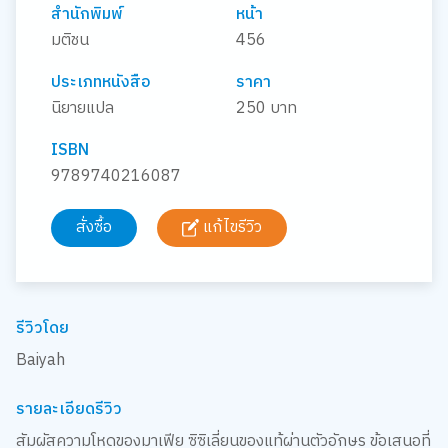
สำนักพิมพ์
หน้า
มติชน
456
ประเภทหนังสือ
ราคา
นิยายแปล
250 บาท
ISBN
9789740216087
สั่งซื้อ
แก้ไขรีวิว
รีวิวโดย
Baiyah
รายละเอียดรีวิว
สัมผัสความโหดของมาเฟีย ซิซิเลี่ยนของแท้ผ่านตัวอักษร ข้อเสนอที่