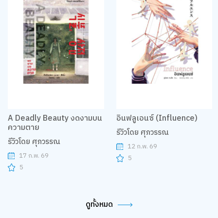
A Deadly Beauty งดงามบน
อินฟลูเอนซ์ (Influence)
ความตาย
รีวิวโดย ศุภวรรณ
รีวิวโดย ศุภวรรณ
12 ก.พ. 69
17 ก.พ. 69
5
5
ดูทั้งหมด