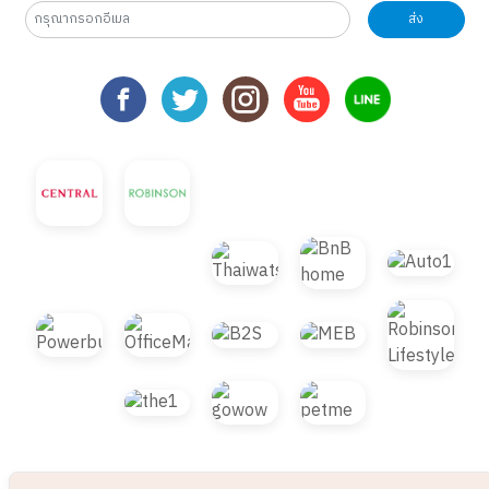
ส่ง
© 2021 B2S CLUB, All rights reserved. Web
Design by
1001click.