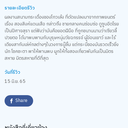
รายละเอียดรีวิว
ผลงานสนามกระเดื่องของโกวเล้ง ที่ดัดแปลงมาจากภาพยนตร์
เรื่อง สองสิงห์แดนเสือ กล่าวถึง ชายกลางคนซ่อมซ่อ ดูซูบอิดโรย
เป็นปีศาจสุรา แต่ฟังว่ามันคือยอดฝีมือ ที่ถูกขนานนามว่าเซียวลี้
ปวยตอ ได้มาพบพานกับบุุรุษหนุ่มวัยฉกรรจ์ ผู้อ่อนเยาว์ และไร้
เดียงสากับเล่ห์กลต่างๆในวงการบู๊ลิ้ม แต่กระบี่ของมันรวดเร็วยิ่ง
นัก โชคชะตา พาให้พานพบ ผูกให้ทั้งสองเกี่ยวพันกันเป็นมิตร
สหาย มิตรสหายที่ดีที่สุด
วันที่รีวิว
15 มิ.ย. 65
Share
หนังสือที่เกี่ยวข้อง