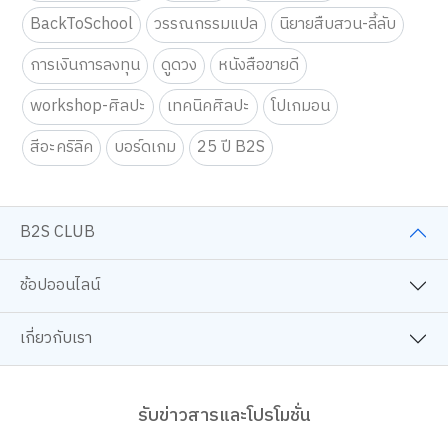
BackToSchool
วรรณกรรมแปล
นิยายสืบสวน-ลี้ลับ
การเงินการลงทุน
ดูดวง
หนังสือขายดี
workshop-ศิลปะ
เทคนิคศิลปะ
โปเกมอน
สีอะคริลิค
บอร์ดเกม
25 ปี B2S
B2S CLUB
ช้อปออนไลน์
เกี่ยวกับเรา
รับข่าวสารและโปรโมชั่น