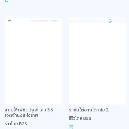
สยบฟ้าพิชิตปฐพี เล่ม 35
ราชันใต้อาณัติ เล่ม 2
เจตจำนงแห่งเทพ
รีวิวโดย B2S
รีวิวโดย B2S