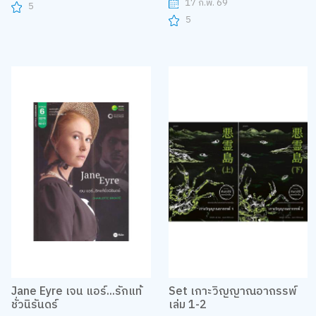
17 ก.พ. 69
5
5
Jane Eyre เจน แอร์...รักแท้
Set เกาะวิญญาณอาถรรพ์
ชั่วนิรันดร์
เล่ม 1-2