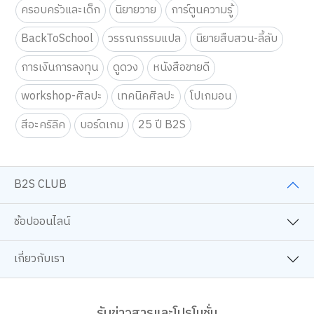
ครอบครัวและเด็ก
นิยายวาย
การ์ตูนความรู้
BackToSchool
วรรณกรรมแปล
นิยายสืบสวน-ลี้ลับ
การเงินการลงทุน
ดูดวง
หนังสือขายดี
workshop-ศิลปะ
เทคนิคศิลปะ
โปเกมอน
สีอะคริลิค
บอร์ดเกม
25 ปี B2S
B2S CLUB
ช้อปออนไลน์
เกี่ยวกับเรา
รับข่าวสารและโปรโมชั่น