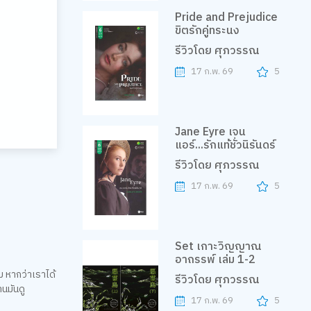
Pride and Prejudice
ขิตรักคู่ทระนง
รีวิวโดย ศุภวรรณ
17 ก.พ. 69
5
Jane Eyre เจน
แอร์...รักแท้ชั่วนิรันดร์
รีวิวโดย ศุภวรรณ
17 ก.พ. 69
5
Set เกาะวิญญาณ
อาถรรพ์ เล่ม 1-2
ม หากว่าเราได้
รีวิวโดย ศุภวรรณ
านมันดู
17 ก.พ. 69
5