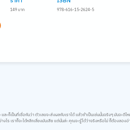
ราคา
ISBN
149 บาท
978-616-15-2624-5
ก็เป็นที่เชื่อกันว่า ตัวเลขจะส่งผลกับเราได้ แล้วถ้าเป็นเช่นนั้นจริงๆ มันจะดีไห
างไร เราก็จะได้หลีกเลี่ยงมันเสีย แต่นั่นล่ะ คุณจะรู้ได้ว่าจริงหรือไม่ ก็ต้องลองอ่