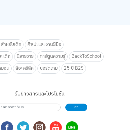
ะสำหรับเด็ก
ศิลปะและงานฝีมือ
ะเด็ก
นิยายวาย
การ์ตูนความรู้
BackToSchool
กมอน
สีอะคริลิค
บอร์ดเกม
25 ปี B2S
รับข่าวสารและโปรโมชั่น
ส่ง