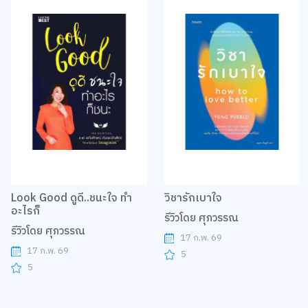
Look Good ดูดี..ชนะใจ ทำ
วิชารักเบาใจ
อะไรก็
รีวิวโดย ศุภวรรณ
รีวิวโดย ศุภวรรณ
17 ก.พ. 69
17 ก.พ. 69
5
5