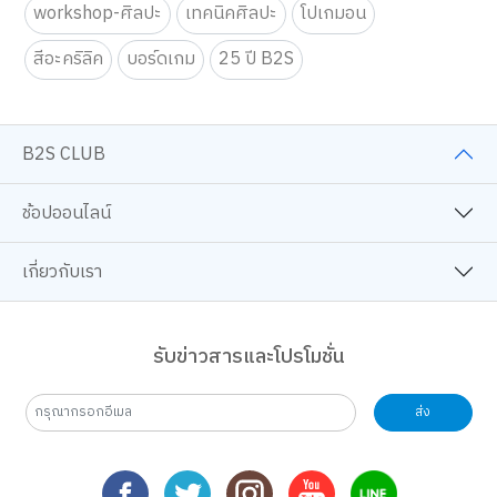
workshop-ศิลปะ
เทคนิคศิลปะ
โปเกมอน
สีอะคริลิค
บอร์ดเกม
25 ปี B2S
B2S CLUB
ช้อปออนไลน์
เกี่ยวกับเรา
รับข่าวสารและโปรโมชั่น
ส่ง