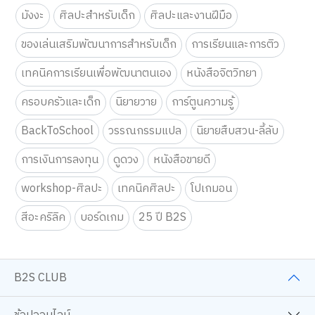
มังงะ
ศิลปะสำหรับเด็ก
ศิลปะและงานฝีมือ
ของเล่นเสริมพัฒนาการสำหรับเด็ก
การเรียนและการติว
เทคนิคการเรียนเพื่อพัฒนาตนเอง
หนังสือจิตวิทยา
ครอบครัวและเด็ก
นิยายวาย
การ์ตูนความรู้
BackToSchool
วรรณกรรมแปล
นิยายสืบสวน-ลี้ลับ
การเงินการลงทุน
ดูดวง
หนังสือขายดี
workshop-ศิลปะ
เทคนิคศิลปะ
โปเกมอน
สีอะคริลิค
บอร์ดเกม
25 ปี B2S
B2S CLUB