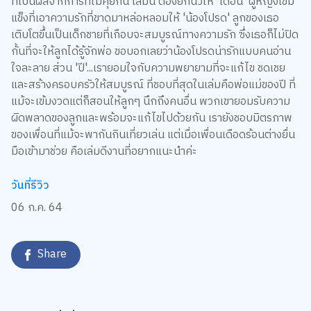
ที่เป็นผลจากการที่ไม่คุยกัน เล่มนี้ ต้องยกนิ้วให้ 'เดือน' ผู้หญิงเข้ม
แข็งที่เอาความรักที่ขาดมาหล่อหลอมให้ 'น้องโปรด' ลูกของเธอ
เติบโตขึ้นเป็นเด็กชายที่เกือบจะสมบูรณ์ทางความรัก ซึ่งเธอก็ไม่ปิด
กั้นที่จะให้ลูกได้รู้จักพ่อ ขอบอกเลยว่าน้องโปรดน่ารักแบบคนอ่าน
ใจละลาย ส่วน 'ปี'...เรายอมใจกับความพยายามที่จะแก้ไข ชดเชย
และสร้างครอบครัวให้สมบูรณ์ ที่ชอบที่สุดในเล่มคือพ่อแม่ของปี ที่
แม้จะเข้มงวดแต่ก็สอนให้ลูกๆ นึกถึงคนอื่น พวกเขายอมรับความ
ผิดพลาดของลูกและพร้อมจะแก้ไขไปด้วยกัน เรายังชอบมิตรภาพ
ของเพื่อนที่แม้จะพากันกินเที่ยวเล่น แต่เมื่อเพื่อนเดือดร้อนต่างยื่น
มือเข้ามาช่วย คือเล่มดีงานที่อยากแนะนำค่ะ
วันที่รีวิว
06 ก.ค. 64
Share