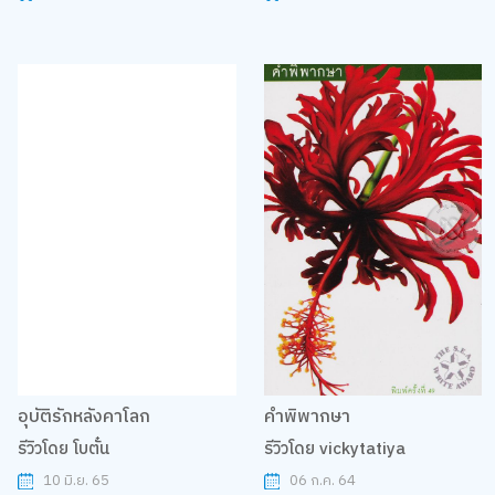
อุบัติรักหลังคาโลก
คำพิพากษา
รีวิวโดย โบตั๋น
รีวิวโดย vickytatiya
10 มิ.ย. 65
06 ก.ค. 64