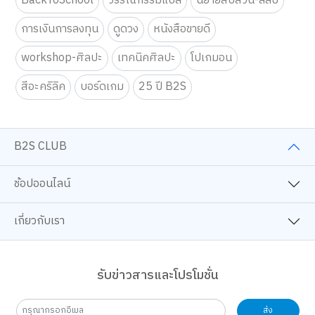
BackToSchool
วรรณกรรมแปล
นิยายสืบสวน-ลี้ลับ
การเงินการลงทุน
ดูดวง
หนังสือขายดี
workshop-ศิลปะ
เทคนิคศิลปะ
โปเกมอน
สีอะคริลิค
บอร์ดเกม
25 ปี B2S
B2S CLUB
ช้อปออนไลน์
เกี่ยวกับเรา
รับข่าวสารและโปรโมชั่น
ส่ง