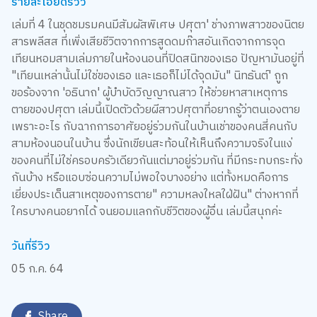
รายละเอียดรีวิว
เล่มที่ 4 ในชุดชมรมคนมีสัมผัสพิเศษ ปศุตา' ช่างภาพสาวของนิตย
สารพลีสส ที่เพิ่งเสียชีวิตจากการสูดดมก๊าสอันเกิดจากการจุด
เทียนหอมสามเล่มภายในห้องนอนที่ปิดสนิทของเธอ ปัญหามันอยู่ที่
"เทียนเหล่านั้นไม่ใช่ของเธอ และเธอก็ไม่ได้จุดมัน" นิทธันต์' ถูก
ขอร้องจาก 'อธินาถ' ผู้บำบัดวิญญาณสาว ให้ช่วยหาสาเหตุการ
ตายของปศุตา เล่มนี้เปิดตัวด้วยผีสาวปศุตาที่อยากรู้ว่าตนเองตาย
เพราะอะไร กับฉากการอาศัยอยู่ร่วมกันในบ้านเช่าของคนสี่คนกับ
สามห้องนอนในบ้าน ซึ่งนักเขียนสะท้อนให้เห็นถึงความจริงในแง่
ของคนที่ไม่ใช่ครอบครัวเดียวกันแต่มาอยู่ร่วมกัน ที่มีกระทบกระทั่ง
กันบ้าง หรือแอบซ่อนความไม่พอใจบางอย่าง แต่ทั้งหมดคือการ
เยี่ยงประเด็นสาเหตุของการตาย" ความหลงใหลใฝ่ฝัน" ต่างหากที่
ใครบางคนอยากได้ จนยอมแลกกับชีวิตของผู้อื่น เล่มนี้สนุกค่ะ
วันที่รีวิว
05 ก.ค. 64
Share