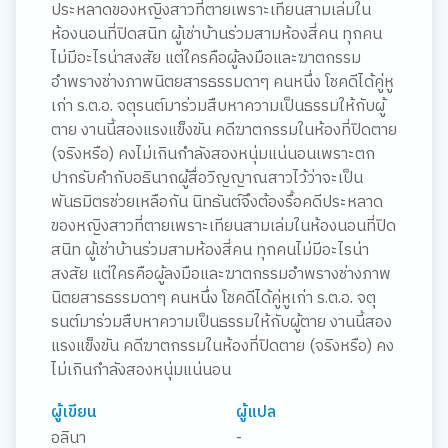
ประหลาดของหญิงสาวที่ตายเพราะเทียนสามเล่มใน
ห้องนอนที่ปิดสนิท ผู้เช่าบ้านร่วมสามห้องสี่คน ทุกคน
ไม่มีอะไรน่าสงสัย แต่ใครคือผู้ลงมือและฆาตกรรม
อำพรางช่างภาพนิตยสารธรรมดาๆ คนหนึ่ง โชคดีได้คู่หู
เก่า ร.ต.อ. จตุรนต์มาร่วมสืบหาความเป็นธรรมให้กับผู้
ตาย งานนี้สองแรงแข็งขัน คดีฆาตกรรมในห้องที่ปิดตาย
(จริงหรือ) คงไม่เกินกำลังสองหนุ่มแน่นอนเพราะตก
ปากรับคำกับอธินาถผู้สื่อวิญญาณสาวไว้ว่าจะเป็น
พันธมิตรช่วยเหลือกัน นิทธันต์จึงต้องรื้อคดีประหลาด
ของหญิงสาวที่ตายเพราะเทียนสามเล่มในห้องนอนที่ปิด
สนิท ผู้เช่าบ้านร่วมสามห้องสี่คน ทุกคนไม่มีอะไรน่า
สงสัย แต่ใครคือผู้ลงมือและฆาตกรรมอำพรางช่างภาพ
นิตยสารธรรมดาๆ คนหนึ่ง โชคดีได้คู่หูเก่า ร.ต.อ. จตุ
รนต์มาร่วมสืบหาความเป็นธรรมให้กับผู้ตาย งานนี้สอง
แรงแข็งขัน คดีฆาตกรรมในห้องที่ปิดตาย (จริงหรือ) คง
ไม่เกินกำลังสองหนุ่มแน่นอน
ผู้เขียน
ผู้แปล
อลินา
-