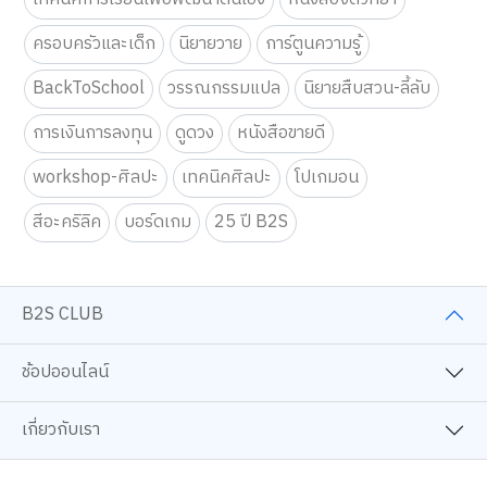
ครอบครัวและเด็ก
นิยายวาย
การ์ตูนความรู้
BackToSchool
วรรณกรรมแปล
นิยายสืบสวน-ลี้ลับ
การเงินการลงทุน
ดูดวง
หนังสือขายดี
workshop-ศิลปะ
เทคนิคศิลปะ
โปเกมอน
สีอะคริลิค
บอร์ดเกม
25 ปี B2S
B2S CLUB
ช้อปออนไลน์
เกี่ยวกับเรา