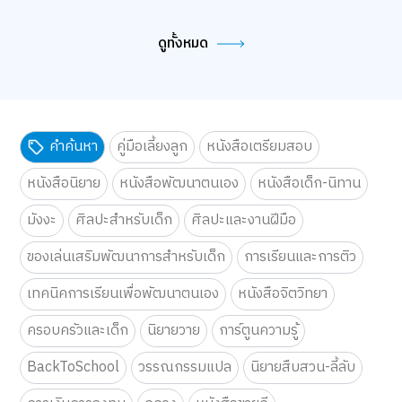
ดูทั้งหมด
คำค้นหา
คู่มือเลี้ยงลูก
หนังสือเตรียมสอบ
หนังสือนิยาย
หนังสือพัฒนาตนเอง
หนังสือเด็ก-นิทาน
มังงะ
ศิลปะสำหรับเด็ก
ศิลปะและงานฝีมือ
ของเล่นเสริมพัฒนาการสำหรับเด็ก
การเรียนและการติว
เทคนิคการเรียนเพื่อพัฒนาตนเอง
หนังสือจิตวิทยา
ครอบครัวและเด็ก
นิยายวาย
การ์ตูนความรู้
BackToSchool
วรรณกรรมแปล
นิยายสืบสวน-ลี้ลับ