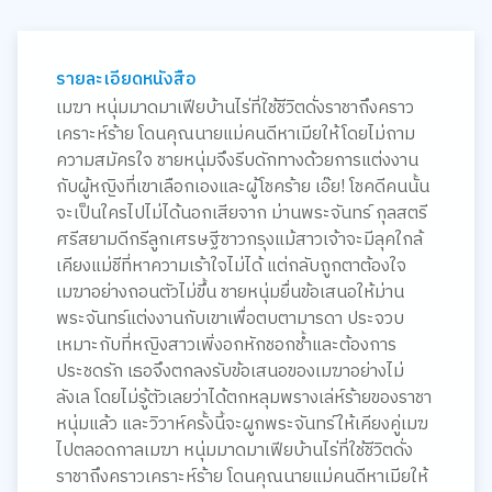
รายละเอียดหนังสือ
เมฆา หนุ่มมาดมาเฟียบ้านไร่ที่ใช้ชีวิตดั่งราชาถึงคราว
เคราะห์ร้าย โดนคุณนายแม่คนดีหาเมียให้โดยไม่ถาม
ความสมัครใจ ชายหนุ่มจึงรีบดักทางด้วยการแต่งงาน
กับผู้หญิงที่เขาเลือกเองและผู้โชคร้าย เอ๊ย! โชคดีคนนั้น
จะเป็นใครไปไม่ได้นอกเสียจาก ม่านพระจันทร์ กุลสตรี
ศรีสยามดีกรีลูกเศรษฐีชาวกรุงแม้สาวเจ้าจะมีลุคใกล้
เคียงแม่ชีที่หาความเร้าใจไม่ได้ แต่กลับถูกตาต้องใจ
เมฆาอย่างถอนตัวไม่ขึ้น ชายหนุ่มยื่นข้อเสนอให้ม่าน
พระจันทร์แต่งงานกับเขาเพื่อตบตามารดา ประจวบ
เหมาะกับที่หญิงสาวเพิ่งอกหักชอกช้ำและต้องการ
ประชดรัก เธอจึงตกลงรับข้อเสนอของเมฆาอย่างไม่
ลังเล โดยไม่รู้ตัวเลยว่าได้ตกหลุมพรางเล่ห์ร้ายของราชา
หนุ่มแล้ว และวิวาห์ครั้งนี้จะผูกพระจันทร์ให้เคียงคู่เมฆ
ไปตลอดกาลเมฆา หนุ่มมาดมาเฟียบ้านไร่ที่ใช้ชีวิตดั่ง
ราชาถึงคราวเคราะห์ร้าย โดนคุณนายแม่คนดีหาเมียให้