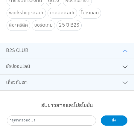
การเงินการลงทุน
ดูดวง
หนังสือขายดี
workshop-ศิลปะ
เทคนิคศิลปะ
โปเกมอน
สีอะคริลิค
บอร์ดเกม
25 ปี B2S
B2S CLUB
ช้อปออนไลน์
เกี่ยวกับเรา
รับข่าวสารและโปรโมชั่น
ส่ง