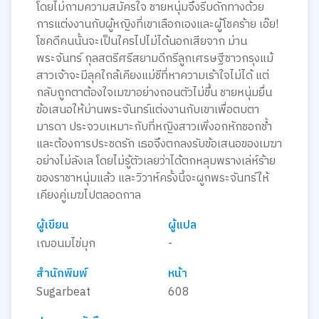
โดยไม่ถามความสมัครใจ ชายหนุ่มจึงรีบดักทางด้วย
การแต่งงานกับผู้หญิงที่เขาเลือกเองและผู้โชคร้าย เอ๊ย!
โชคดีคนนั้นจะเป็นใครไปไม่ได้นอกเสียจาก ม่าน
พระจันทร์ กุลสตรีศรีสยามดีกรีลูกเศรษฐีชาวกรุงแม้
สาวเจ้าจะมีลุคใกล้เคียงแม่ชีที่หาความเร้าใจไม่ได้ แต่
กลับถูกตาต้องใจเมฆาอย่างถอนตัวไม่ขึ้น ชายหนุ่มยื่น
ข้อเสนอให้ม่านพระจันทร์แต่งงานกับเขาเพื่อตบตา
มารดา ประจวบเหมาะกับที่หญิงสาวเพิ่งอกหักชอกช้ำ
และต้องการประชดรัก เธอจึงตกลงรับข้อเสนอของเมฆา
อย่างไม่ลังเล โดยไม่รู้ตัวเลยว่าได้ตกหลุมพรางเล่ห์ร้าย
ของราชาหนุ่มแล้ว และวิวาห์ครั้งนี้จะผูกพระจันทร์ให้
เคียงคู่เมฆไปตลอดกาล
ผู้เขียน
ผู้แปล
เฌอนมไข่มุก
-
สำนักพิมพ์
หน้า
Sugarbeat
608