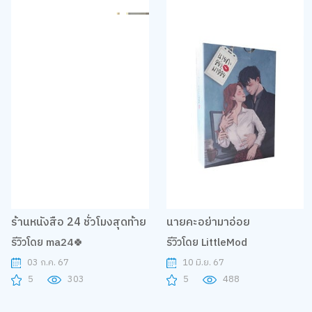
ร้านหนังสือ 24 ชั่วโมงสุดท้าย
นายคะอย่ามาอ่อย
รีวิวโดย ma24🍀
รีวิวโดย LittleMod
03 ก.ค. 67
10 มิ.ย. 67
5
303
5
488