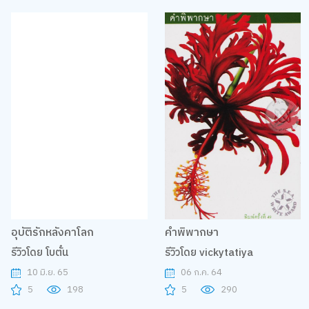
อุบัติรักหลังคาโลก
คำพิพากษา
รีวิวโดย โบตั๋น
รีวิวโดย vickytatiya
10 มิ.ย. 65
06 ก.ค. 64
5
198
5
290