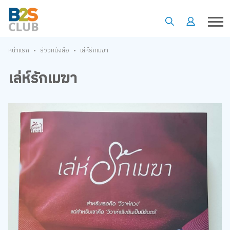
•
•
หน้าแรก
รีวิวหนังสือ
เล่ห์รักเมฆา
เล่ห์รักเมฆา