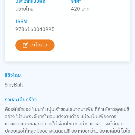
ประเภทหนังสือ
ราคา
นิยายไทย
420 บาท
ISBN
9786160040995
แก้ไขรีวิว
รีวิวโดย
SibyBull
รายละเอียดรีวิว
คือเล่ห์รักของ 'เมฆา' หนุ่มเจ้าของไร่มาดมาเฟีย ที่ทำให้สาวลุคแม่ชี
อย่าง 'ม่านพระจันทร์' ยอมแต่งงานด้วย แม้จะเป็นเพียงการ
แต่งงานแบบหลอกๆ ภายใต้เงื่อนไขบางอย่าง แต่เขา... จะไม่ยอม
ปล่อยเธอให้หลุดมืออย่างแน่นอน!!! อยากบอกว่า... นิยายเล่มนี้ ไม่ใช่