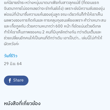
แค่นิยายรักระหว่างหนุ่มมาดมาเฟียกับสาวลุคแม่ชี (ที่ตอนแรก
จินตนาการไม่ออกเลยว่าจะรักกันยังไง) เพราะยังมีความลับของรุ่น
พ่อแม่ที่นำมาซึ่งความแค้นของรุ่นลูก ขณะเดียวกันก็ทำให้เราเห็น
ผลพวงของการกีดกันและการคลุมถุงชนเพียงเพราะคำว่าเหมาะสม
และเกื้อกูลกัน ด้วยความหนากว่า 600 หน้า ที่อัดแน่นด้วยดีเทล
ทำให้เราเห็นภาพของคน 2 คนที่มีบุคลิกต่างกัน ทว่าเติมเต็มและ
ช่วยเปลี่ยนอีกคนให้เป็นคนที่ดีกว่าเดิม เอาเป็นว่า... เล่มนี้ไม่ทำให้
ผิดหวังค่ะ
วันที่รีวิว
29 มิ.ย. 64
Share
หนังสือที่เกี่ยวข้อง