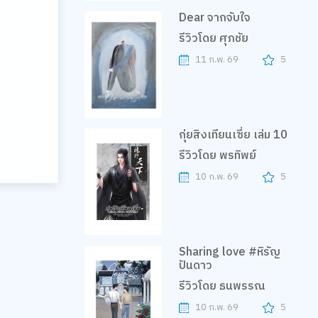
Dear จากจับใจ
รีวิวโดย ศุภชัย
11 ก.พ. 69
5
กุ่ยสิงเทียนเซี่ย เล่ม 10
รีวิวโดย พรทิพย์
10 ก.พ. 69
5
Sharing love #หิรัญ
ปันดาว
รีวิวโดย ธนพรรณ
10 ก.พ. 69
5