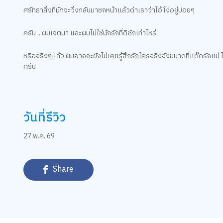
ศรัทธาสิ่งที่มักจะวิ่งกลับมาชกหน้าแล้วด่าเราว่าไอ้โง่อยู่บ่อยๆ
ครับ .. ผมเจตนา และผมไม่ใช่นักรักที่ดีซักเท่าไหร่
หรือจริงๆแล้ว ผมอาจจะยังไม่เคยรู้สึกรักใครจริงจังขนาดที่แด๊ดรักแม่ 
ครับ
วันที่รีวิว
27 พ.ค. 69
Share