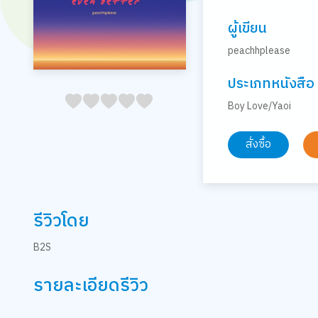
ผู้เขียน
peachhplease
ประเภทหนังสือ
05
1
15
2
25
3
35
4
45
5
Boy Love/Yaoi
สั่งซื้อ
รีวิวโดย
B2S
รายละเอียดรีวิว