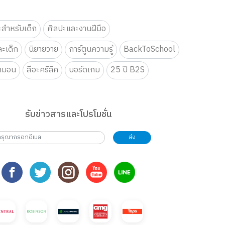
ะสำหรับเด็ก
ศิลปะและงานฝีมือ
ะเด็ก
นิยายวาย
การ์ตูนความรู้
BackToSchool
กมอน
สีอะคริลิค
บอร์ดเกม
25 ปี B2S
รับข่าวสารและโปรโมชั่น
ส่ง