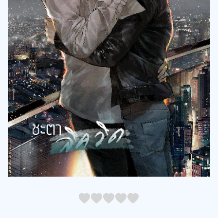
05
1
15
2
25
3
35
4
45
5