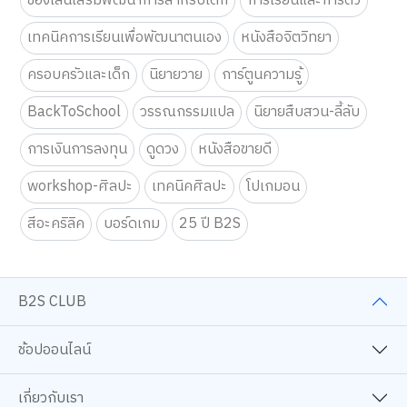
ของเล่นเสริมพัฒนาการสำหรับเด็ก
การเรียนและการติว
เทคนิคการเรียนเพื่อพัฒนาตนเอง
หนังสือจิตวิทยา
ครอบครัวและเด็ก
นิยายวาย
การ์ตูนความรู้
BackToSchool
วรรณกรรมแปล
นิยายสืบสวน-ลี้ลับ
การเงินการลงทุน
ดูดวง
หนังสือขายดี
workshop-ศิลปะ
เทคนิคศิลปะ
โปเกมอน
สีอะคริลิค
บอร์ดเกม
25 ปี B2S
B2S CLUB
ช้อปออนไลน์
เกี่ยวกับเรา