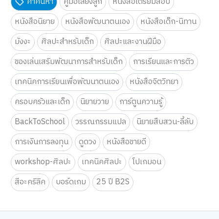
คำค้นหา
คู่มือเลี้ยงลูก
หนังสือเตรียมสอบ
หนังสือนิยาย
หนังสือพัฒนาตนเอง
หนังสือเด็ก-นิทาน
มังงะ
ศิลปะสำหรับเด็ก
ศิลปะและงานฝีมือ
ของเล่นเสริมพัฒนาการสำหรับเด็ก
การเรียนและการติว
เทคนิคการเรียนเพื่อพัฒนาตนเอง
หนังสือจิตวิทยา
ครอบครัวและเด็ก
นิยายวาย
การ์ตูนความรู้
BackToSchool
วรรณกรรมแปล
นิยายสืบสวน-ลี้ลับ
การเงินการลงทุน
ดูดวง
หนังสือขายดี
workshop-ศิลปะ
เทคนิคศิลปะ
โปเกมอน
สีอะคริลิค
บอร์ดเกม
25 ปี B2S