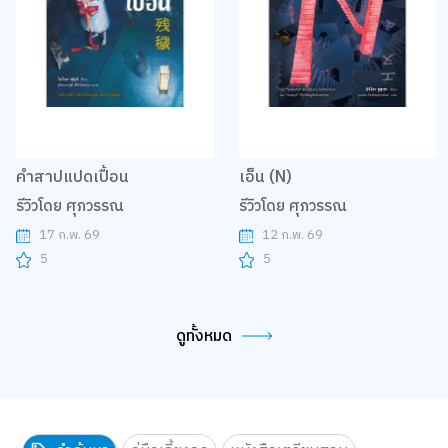
คำสาปแปดเปื้อน
เอ็น (N)
รีวิวโดย ศุภวรรณ
รีวิวโดย ศุภวรรณ
17 ก.พ. 69
12 ก.พ. 69
5
5
ดูทั้งหมด