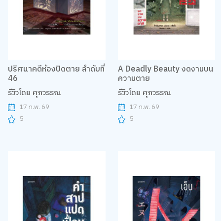
ปริศนาคดีห้องปิดตาย ลำดับที่
A Deadly Beauty งดงามบน
46
ความตาย
รีวิวโดย ศุภวรรณ
รีวิวโดย ศุภวรรณ
17 ก.พ. 69
17 ก.พ. 69
5
5