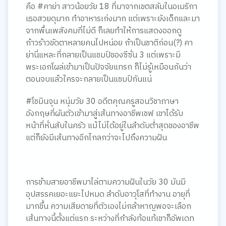
คือ #คาย่า สาวน้อยวัย 18 ที่มาจากเขตสลัมในอเมริกา
เธอสวยดุมาก ทำอาหารเก่งมาก แต่เพราะยังเด็กและมา
จากพื้นเพสังคมที่ไม่ดี ก็เลยทำให้การแสดงออกดู
ก้าวร้าวขัดตาหลายคนไปหน่อย ถ้าเป็นชาติก่อน(?) คา
ย่านี่แหละที่กลายเป็นแชมป์ของซีซั่น 3 แต่เพราะมี
พระเอกโผล่เข้ามาเป็นปัจจัยแทรก ก็ไม่รู้เหมือนกันว่า
ตอนจบแล้วใครจะกลายเป็นแชมป์กันแน่
#โชมินจุน หนุ่มวัย 30 อดีตคุณครูสอนวิชาภาษา
อังกฤษที่ผันตัวเข้ามาสู่เส้นทางอาชีพเชฟ เขาได้รับ
หน้าที่หั่นสับในครัว แม้ไม่ได้อยู่ในลำดับต่ำสุดของอาชีพ
แต่ก็ยังมีเส้นทางอีกไกลกว่าจะไปถึงความฝัน
การข้ามสายอาชีพมาไล่ตามความฝันในวัย 30 มันมี
อุปสรรคเยอะแยะไปหมด ลำดับอาวุโสที่ทำงาน อายุที่
มากขึ้น ความเสียดายที่ตัวเองไม่กล้าหาญพอจะเลือก
เส้นทางนี้ตั้งแต่แรก ระหว่างที่กำลังท้อแท้เขาก็อัพเดท