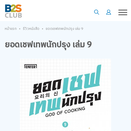
•
•
หน้าแรก
รีวิวหนังสือ
ยอดเชฟเทพนักปรุง เล่ม 9
ยอดเชฟเทพนักปรุง เล่ม 9