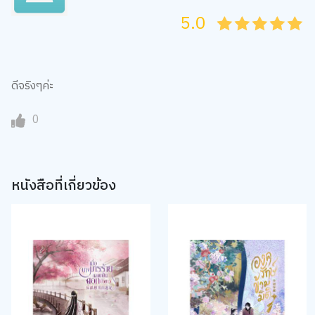
5.0
05
1
15
2
25
3
35
4
45
5
ดีจริงๆค่ะ
0
หนังสือที่เกี่ยวข้อง