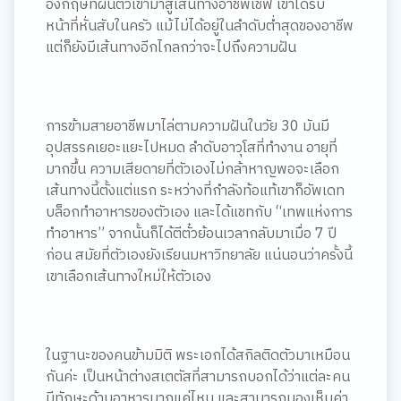
อังกฤษที่ผันตัวเข้ามาสู่เส้นทางอาชีพเชฟ เขาได้รับ
หน้าที่หั่นสับในครัว แม้ไม่ได้อยู่ในลำดับต่ำสุดของอาชีพ
แต่ก็ยังมีเส้นทางอีกไกลกว่าจะไปถึงความฝัน
การข้ามสายอาชีพมาไล่ตามความฝันในวัย 30 มันมี
อุปสรรคเยอะแยะไปหมด ลำดับอาวุโสที่ทำงาน อายุที่
มากขึ้น ความเสียดายที่ตัวเองไม่กล้าหาญพอจะเลือก
เส้นทางนี้ตั้งแต่แรก ระหว่างที่กำลังท้อแท้เขาก็อัพเดท
บล็อกทำอาหารของตัวเอง และได้แชทกับ “เทพแห่งการ
ทำอาหาร” จากนั้นก็ได้ตีตั๋วย้อนเวลากลับมาเมื่อ 7 ปี
ก่อน สมัยที่ตัวเองยังเรียนมหาวิทยาลัย แน่นอนว่าครั้งนี้
เขาเลือกเส้นทางใหม่ให้ตัวเอง
ในฐานะของคนข้ามมิติ พระเอกได้สกิลติดตัวมาเหมือน
กันค่ะ เป็นหน้าต่างสเตตัสที่สามารถบอกได้ว่าแต่ละคน
มีทักษะด้านอาหารมากแค่ไหน และสามารถมองเห็นค่า