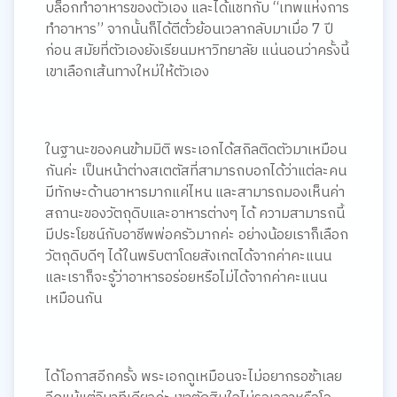
บล็อกทำอาหารของตัวเอง และได้แชทกับ “เทพแห่งการ
ทำอาหาร” จากนั้นก็ได้ตีตั๋วย้อนเวลากลับมาเมื่อ 7 ปี
ก่อน สมัยที่ตัวเองยังเรียนมหาวิทยาลัย แน่นอนว่าครั้งนี้
เขาเลือกเส้นทางใหม่ให้ตัวเอง
ในฐานะของคนข้ามมิติ พระเอกได้สกิลติดตัวมาเหมือน
กันค่ะ เป็นหน้าต่างสเตตัสที่สามารถบอกได้ว่าแต่ละคน
มีทักษะด้านอาหารมากแค่ไหน และสามารถมองเห็นค่า
สถานะของวัตถุดิบและอาหารต่างๆ ได้ ความสามารถนี้
มีประโยชน์กับอาชีพพ่อครัวมากค่ะ อย่างน้อยเราก็เลือก
วัตถุดิบดีๆ ได้ในพริบตาโดยสังเกตได้จากค่าคะแนน
และเราก็จะรู้ว่าอาหารอร่อยหรือไม่ได้จากค่าคะแนน
เหมือนกัน
ได้โอกาสอีกครั้ง พระเอกดูเหมือนจะไม่อยากรอช้าเลย