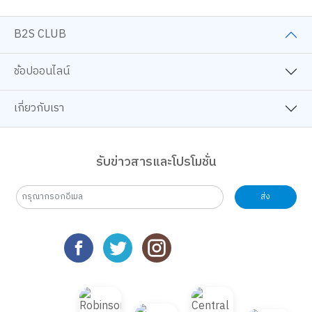
B2S CLUB
ช้อปออนไลน์
เกี่ยวกับเรา
รับข่าวสารและโปรโมชั่น
ส่ง