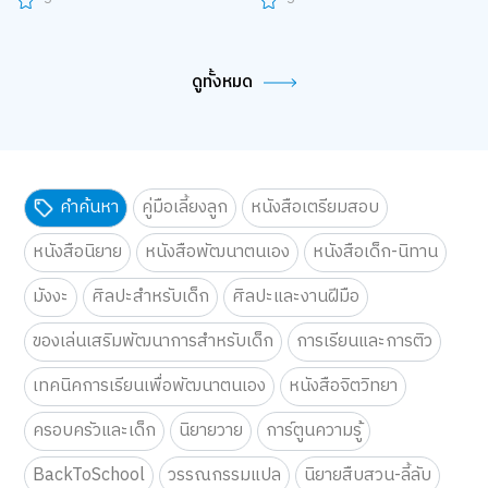
ดูทั้งหมด
คำค้นหา
คู่มือเลี้ยงลูก
หนังสือเตรียมสอบ
หนังสือนิยาย
หนังสือพัฒนาตนเอง
หนังสือเด็ก-นิทาน
มังงะ
ศิลปะสำหรับเด็ก
ศิลปะและงานฝีมือ
ของเล่นเสริมพัฒนาการสำหรับเด็ก
การเรียนและการติว
เทคนิคการเรียนเพื่อพัฒนาตนเอง
หนังสือจิตวิทยา
ครอบครัวและเด็ก
นิยายวาย
การ์ตูนความรู้
BackToSchool
วรรณกรรมแปล
นิยายสืบสวน-ลี้ลับ