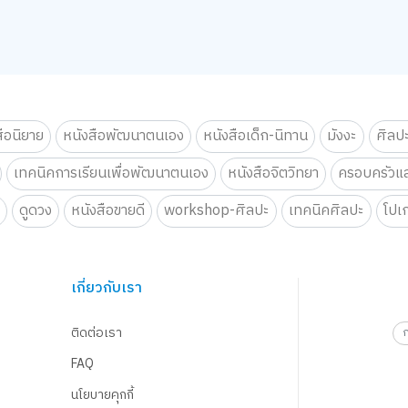
สือนิยาย
หนังสือพัฒนาตนเอง
หนังสือเด็ก-นิทาน
มังงะ
ศิลป
เทคนิคการเรียนเพื่อพัฒนาตนเอง
หนังสือจิตวิทยา
ครอบครัวแล
น
ดูดวง
หนังสือขายดี
workshop-ศิลปะ
เทคนิคศิลปะ
โปเ
เกี่ยวกับเรา
ติดต่อเรา
FAQ
นโยบายคุกกี้