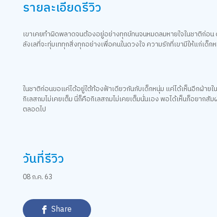
รายละเอียดรีวิว
เขาเคยทำผิดพลาดจนต้องอยู่อย่างทุกข์ทนจนหมดลมหายใจในชาติก่อน ดังนั้
ลังเลที่จะทุ่มเททุกสิ่งทุกอย่างเพื่อคนในดวงใจ ความรักที่เขามีให้แก่เด็กห
ในชาติก่อนขอแค่ได้อยู่ใต้ท้องฟ้าเดียวกันกับเด็กหนุ่ม แค่ได้เห็นอีกฝ่
กิเลสถมไม่เคยเต็ม นี่ก็คือกิเลสถมไม่เคยเต็มนั่นเอง พอได้เห็นก็อย
ตลอดไป
วันที่รีวิว
08 ก.ค. 63
Share