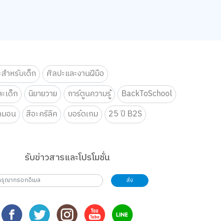
ะสำหรับเด็ก
ศิลปะและงานฝีมือ
ะเด็ก
นิยายวาย
การ์ตูนความรู้
BackToSchool
กมอน
สีอะคริลิค
บอร์ดเกม
25 ปี B2S
รับข่าวสารและโปรโมชั่น
ส่ง