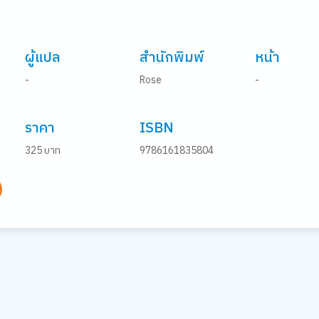
ผู้แปล
สำนักพิมพ์
หน้า
u
-
Rose
-
ราคา
ISBN
325 บาท
9786161835804