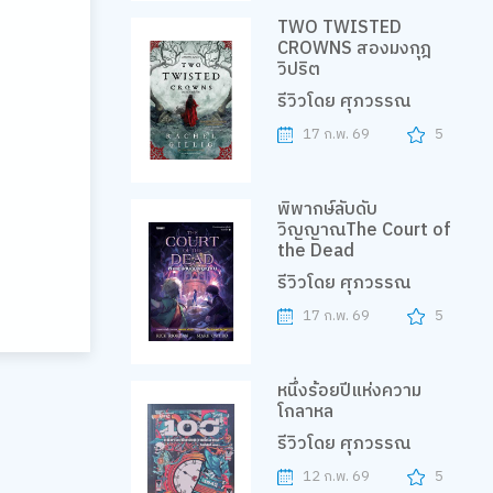
TWO TWISTED
CROWNS สองมงกุฎ
วิปริต
รีวิวโดย ศุภวรรณ
17 ก.พ. 69
5
พิพากษ์ลับดับ
วิญญาณThe Court of
the Dead
รีวิวโดย ศุภวรรณ
17 ก.พ. 69
5
หนึ่งร้อยปีแห่งความ
โกลาหล
รีวิวโดย ศุภวรรณ
12 ก.พ. 69
5