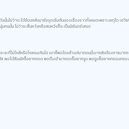
นไม่ว่าจะได้ย้อนกลับมายังจุดเริ่มต้นของเรื่องราวทั้งหมดเพราะเหตุใด เซวียจื
นุ่มคนนั้น ไม่ว่าจะสิ้นหวังหรือสมหวังก็จะเป็นนิรันดร์เสมอ
ายในระยะที่ไม่ใกล้หรือไกลจนเกินไป เขาก็พอใจแล้วแต่มาตอนนี้เขากลับต้องการมากก
ากสัมผัส พอได้สัมผัสก็อยากกอด พอดึงเข้ามากอดก็อยากจูบ พอจูบก็อยากครอบครอ