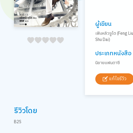
ผู้เขียน
เฟิงหลิวซูไต (Feng Li
Shu Dai)
05
1
15
2
25
3
35
4
45
5
ประเภทหนังสือ
นิยายแฟนตาซี
แก้ไขรีวิว
รีวิวโดย
B2S