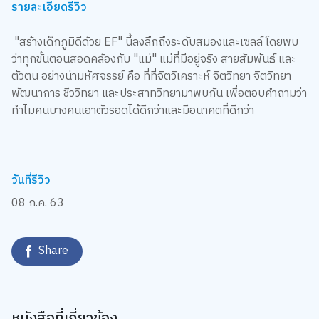
รายละเอียดรีวิว
"สร้างเด็กภูมิดีด้วย EF" นี้ลงลึกถึงระดับสมองและเซลล์ โดยพบ
ว่าทุกขั้นตอนสอดคล้องกับ "แม่" แม่ที่มีอยู่จริง สายสัมพันธ์ และ
ตัวตน อย่างน่ามหัศจรรย์ คือ ที่ที่จิตวิเคราะห์ จิตวิทยา จิตวิทยา
พัฒนาการ ชีววิทยา และประสาทวิทยามาพบกัน เพื่อตอบคำถามว่า
ทำไมคนบางคนเอาตัวรอดได้ดีกว่าและมีอนาคตที่ดีกว่า
วันที่รีวิว
08 ก.ค. 63
Share
หนังสือที่เกี่ยวข้อง