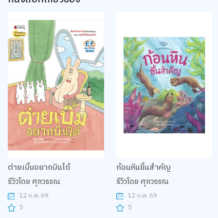
ต่ายเบิ้มอยากบินได้
ก้อนหินชิ้นสำคัญ
รีวิวโดย ศุภวรรณ
รีวิวโดย ศุภวรรณ
12 ก.พ. 69
12 ก.พ. 69
5
5