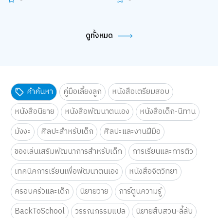
ดูทั้งหมด
คำค้นหา
คู่มือเลี้ยงลูก
หนังสือเตรียมสอบ
หนังสือนิยาย
หนังสือพัฒนาตนเอง
หนังสือเด็ก-นิทาน
มังงะ
ศิลปะสำหรับเด็ก
ศิลปะและงานฝีมือ
ของเล่นเสริมพัฒนาการสำหรับเด็ก
การเรียนและการติว
เทคนิคการเรียนเพื่อพัฒนาตนเอง
หนังสือจิตวิทยา
ครอบครัวและเด็ก
นิยายวาย
การ์ตูนความรู้
BackToSchool
วรรณกรรมแปล
นิยายสืบสวน-ลี้ลับ