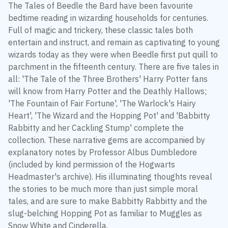
The Tales of Beedle the Bard have been favourite
bedtime reading in wizarding households for centuries.
Full of magic and trickery, these classic tales both
entertain and instruct, and remain as captivating to young
wizards today as they were when Beedle first put quill to
parchment in the fifteenth century. There are five tales in
all: 'The Tale of the Three Brothers' Harry Potter fans
will know from Harry Potter and the Deathly Hallows;
'The Fountain of Fair Fortune', 'The Warlock's Hairy
Heart', 'The Wizard and the Hopping Pot' and 'Babbitty
Rabbitty and her Cackling Stump' complete the
collection. These narrative gems are accompanied by
explanatory notes by Professor Albus Dumbledore
(included by kind permission of the Hogwarts
Headmaster's archive). His illuminating thoughts reveal
the stories to be much more than just simple moral
tales, and are sure to make Babbitty Rabbitty and the
slug-belching Hopping Pot as familiar to Muggles as
Snow White and Cinderella.