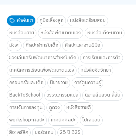
คำค้นหา
คู่มือเลี้ยงลูก
หนังสือเตรียมสอบ
หนังสือนิยาย
หนังสือพัฒนาตนเอง
หนังสือเด็ก-นิทาน
มังงะ
ศิลปะสำหรับเด็ก
ศิลปะและงานฝีมือ
ของเล่นเสริมพัฒนาการสำหรับเด็ก
การเรียนและการติว
เทคนิคการเรียนเพื่อพัฒนาตนเอง
หนังสือจิตวิทยา
ครอบครัวและเด็ก
นิยายวาย
การ์ตูนความรู้
BackToSchool
วรรณกรรมแปล
นิยายสืบสวน-ลี้ลับ
การเงินการลงทุน
ดูดวง
หนังสือขายดี
workshop-ศิลปะ
เทคนิคศิลปะ
โปเกมอน
สีอะคริลิค
บอร์ดเกม
25 ปี B2S