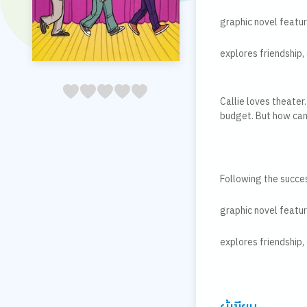
graphic novel featur
explores friendship,
05
1
15
2
25
3
35
4
45
5
Callie loves theate
budget. But how can
Following the succe
graphic novel featur
explores friendship,