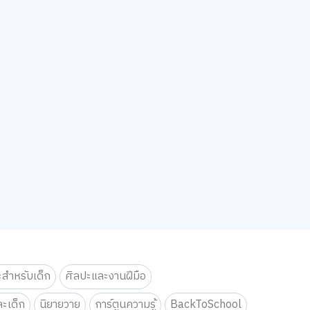
ะสำหรับเด็ก
ศิลปะและงานฝีมือ
ะเด็ก
นิยายวาย
การ์ตูนความรู้
BackToSchool