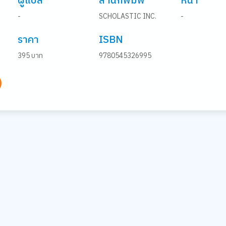
ผู้แปล
สำนักพิมพ์
หน้า
-
SCHOLASTIC INC.
-
ราคา
ISBN
395 บาท
9780545326995