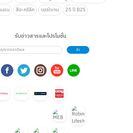
กมอน
สีอะคริลิค
บอร์ดเกม
25 ปี B2S
รับข่าวสารและโปรโมชั่น
ส่ง