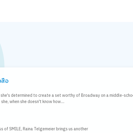
งสือ
r. she's determined to create a set worthy of Broadway on a middle-scho
 she, when she doesn't know how....
ss of SMILE, Raina Telgemeier brings us another