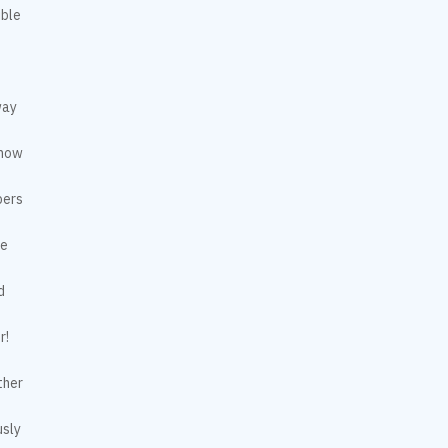
ible
way
know
bers
ge
d
r!
ther
usly