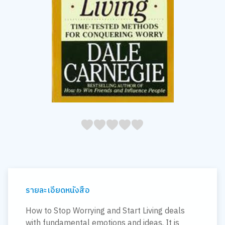
05
1
15
2
25
3
35
4
45
5
รายละเอียดหนังสือ
How to Stop Worrying and Start Living deals
with fundamental emotions and ideas. It is