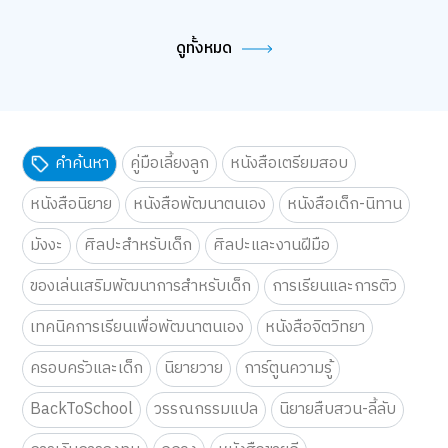
ดูทั้งหมด
คำค้นหา
คู่มือเลี้ยงลูก
หนังสือเตรียมสอบ
หนังสือนิยาย
หนังสือพัฒนาตนเอง
หนังสือเด็ก-นิทาน
มังงะ
ศิลปะสำหรับเด็ก
ศิลปะและงานฝีมือ
ของเล่นเสริมพัฒนาการสำหรับเด็ก
การเรียนและการติว
เทคนิคการเรียนเพื่อพัฒนาตนเอง
หนังสือจิตวิทยา
ครอบครัวและเด็ก
นิยายวาย
การ์ตูนความรู้
BackToSchool
วรรณกรรมแปล
นิยายสืบสวน-ลี้ลับ