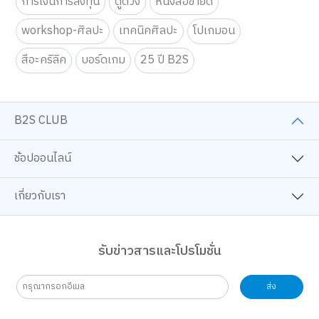
การเงินการลงทุน
ดูดวง
หนังสือขายดี
workshop-ศิลปะ
เทคนิคศิลปะ
โปเกมอน
สีอะคริลิค
บอร์ดเกม
25 ปี B2S
B2S CLUB
ช้อปออนไลน์
เกี่ยวกับเรา
รับข่าวสารและโปรโมชั่น
ส่ง