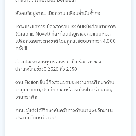
ตาสว่าง : What Lies Beneath
สังคมก็อยู่ยาก... เมื่อความเหลื่อมล้ำมันค้ำคอ
เกาะกระแสการเมืองสุดร้อนแรงกับหนังสือนิยายภาพ
(Graphic Novel) ที่สะท้อนปัญหาสังคมแบบหมด
เปลือกโดยชาวต่างชาติ โดยถูกแชร์ต่อมากกว่า 4,000
ครั้ง!!!
ดัดแปลงจากเหตุการณ์จริง
เป็นเรื่องราวของ
ประเทศไทยช่วงปี 2520 ถึง 2550
งาน Fiction ชิ้นนี้คือส่วนผสมระหว่างการศึกษาด้าน
มานุษยวิทยา, ประวัติศาสตร์การเมืองไทยร่วมสมัย,
งานกราฟิก
คณะผู้แต่งได้ศึกษาค้นคว้าทางด้านมานุษยวิทยาใน
ประเทศไทยกว่าสิบปี