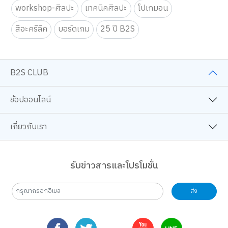
workshop-ศิลปะ
เทคนิคศิลปะ
โปเกมอน
สีอะคริลิค
บอร์ดเกม
25 ปี B2S
B2S CLUB
ช้อปออนไลน์
เกี่ยวกับเรา
รับข่าวสารและโปรโมชั่น
ส่ง