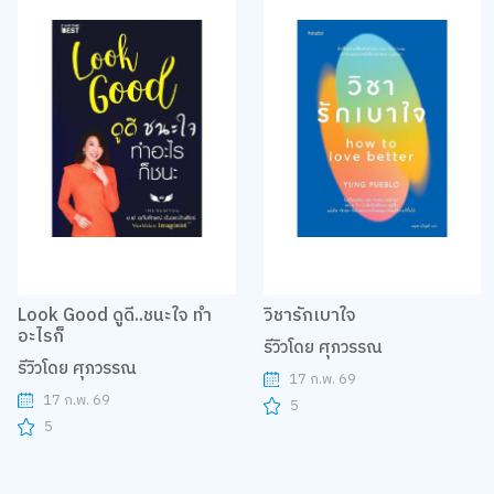
Look Good ดูดี..ชนะใจ ทำ
วิชารักเบาใจ
อะไรก็
รีวิวโดย ศุภวรรณ
รีวิวโดย ศุภวรรณ
17 ก.พ. 69
17 ก.พ. 69
5
5