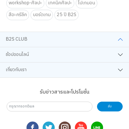
workshop-ศิลปะ
เทคนิคศิลปะ
โปเกมอน
สีอะคริลิค
บอร์ดเกม
25 ปี B2S
B2S CLUB
ช้อปออนไลน์
เกี่ยวกับเรา
รับข่าวสารและโปรโมชั่น
ส่ง