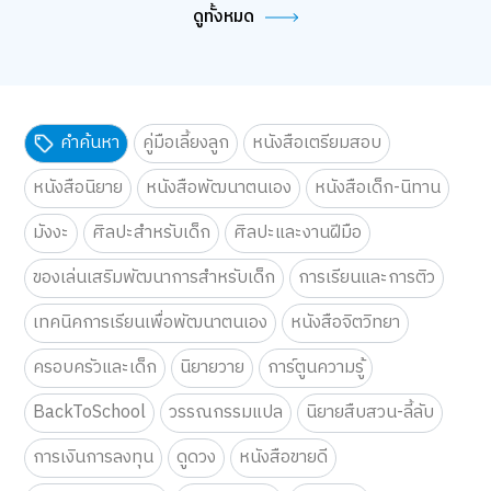
ดูทั้งหมด
คำค้นหา
คู่มือเลี้ยงลูก
หนังสือเตรียมสอบ
หนังสือนิยาย
หนังสือพัฒนาตนเอง
หนังสือเด็ก-นิทาน
มังงะ
ศิลปะสำหรับเด็ก
ศิลปะและงานฝีมือ
ของเล่นเสริมพัฒนาการสำหรับเด็ก
การเรียนและการติว
เทคนิคการเรียนเพื่อพัฒนาตนเอง
หนังสือจิตวิทยา
ครอบครัวและเด็ก
นิยายวาย
การ์ตูนความรู้
BackToSchool
วรรณกรรมแปล
นิยายสืบสวน-ลี้ลับ
การเงินการลงทุน
ดูดวง
หนังสือขายดี