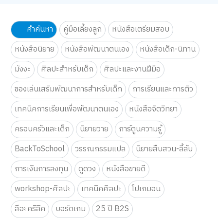
คำค้นหา
คู่มือเลี้ยงลูก
หนังสือเตรียมสอบ
หนังสือนิยาย
หนังสือพัฒนาตนเอง
หนังสือเด็ก-นิทาน
มังงะ
ศิลปะสำหรับเด็ก
ศิลปะและงานฝีมือ
ของเล่นเสริมพัฒนาการสำหรับเด็ก
การเรียนและการติว
เทคนิคการเรียนเพื่อพัฒนาตนเอง
หนังสือจิตวิทยา
ครอบครัวและเด็ก
นิยายวาย
การ์ตูนความรู้
BackToSchool
วรรณกรรมแปล
นิยายสืบสวน-ลี้ลับ
การเงินการลงทุน
ดูดวง
หนังสือขายดี
workshop-ศิลปะ
เทคนิคศิลปะ
โปเกมอน
สีอะคริลิค
บอร์ดเกม
25 ปี B2S