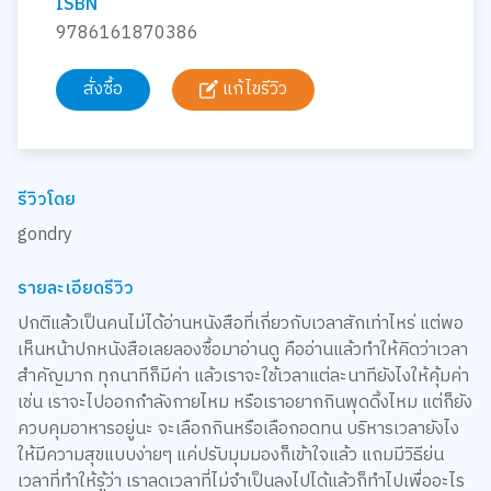
ISBN
9786161870386
สั่งซื้อ
แก้ไขรีวิว
รีวิวโดย
gondry
รายละเอียดรีวิว
ปกติแล้วเป็นคนไม่ได้อ่านหนังสือที่เกี่ยวกับเวลาสักเท่าไหร่ แต่พอ
เห็นหน้าปกหนังสือเลยลองซื้อมาอ่านดู คืออ่านแล้วทำให้คิดว่าเวลา
สำคัญมาก ทุกนาทีก็มีค่า แล้วเราจะใช้เวลาแต่ละนาทียังไงให้คุ้มค่า
เช่น เราจะไปออกกำลังกายไหม หรือเราอยากกินพุดดิ้งไหม แต่ก็ยัง
ควบคุมอาหารอยู่นะ จะเลือกกินหรือเลือกอดทน บริหารเวลายังไง
ให้มีความสุขแบบง่ายๆ แค่ปรับมุมมองก็เข้าใจแล้ว แถมมีวิธีย่น
เวลาที่ทำให้รู้ว่า เราลดเวลาที่ไม่จำเป็นลงไปได้แล้วก็ทำไปเพื่ออะไร