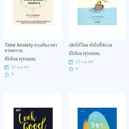
Time Anxiety ทวงคืนเวลา
เลิกได้ไหม หัวใจขี้กังวล
จากความ
รีวิวโดย ศุภวรรณ
รีวิวโดย ศุภวรรณ
17 ก.พ. 69
17 ก.พ. 69
5
5