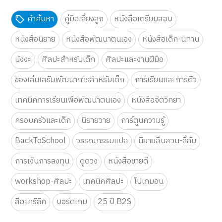
คำค้นหา
คู่มือเลี้ยงลูก
หนังสือเตรียมสอบ
หนังสือนิยาย
หนังสือพัฒนาตนเอง
หนังสือเด็ก-นิทาน
มังงะ
ศิลปะสำหรับเด็ก
ศิลปะและงานฝีมือ
ของเล่นเสริมพัฒนาการสำหรับเด็ก
การเรียนและการติว
เทคนิคการเรียนเพื่อพัฒนาตนเอง
หนังสือจิตวิทยา
ครอบครัวและเด็ก
นิยายวาย
การ์ตูนความรู้
BackToSchool
วรรณกรรมแปล
นิยายสืบสวน-ลี้ลับ
การเงินการลงทุน
ดูดวง
หนังสือขายดี
workshop-ศิลปะ
เทคนิคศิลปะ
โปเกมอน
สีอะคริลิค
บอร์ดเกม
25 ปี B2S