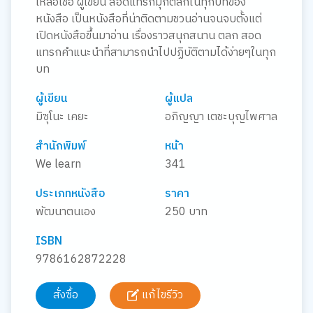
เหลือเชื่อ ผู้เขียน สอดแทรกมุกตลกในทุกบทของ
หนังสือ เป็นหนังสือที่น่าติดตามชวนอ่านจนจบตั้งแต่
เปิดหนังสือขึ้นมาอ่าน เรื่องราวสนุกสนาน ตลก สอด
แทรกคำแนะนำที่สามารถนำไปปฏิบัติตามได้ง่ายๆในทุก
บท
ผู้เขียน
ผู้แปล
มิซุโนะ เคยะ
อภิญญา เตชะบุญไพศาล
สำนักพิมพ์
หน้า
We learn
341
ประเภทหนังสือ
ราคา
พัฒนาตนเอง
250 บาท
ISBN
9786162872228
สั่งซื้อ
แก้ไขรีวิว