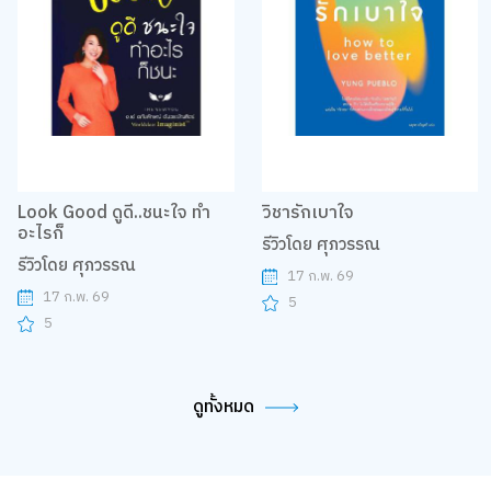
Look Good ดูดี..ชนะใจ ทำ
วิชารักเบาใจ
อะไรก็
รีวิวโดย ศุภวรรณ
รีวิวโดย ศุภวรรณ
17 ก.พ. 69
17 ก.พ. 69
5
5
ดูทั้งหมด