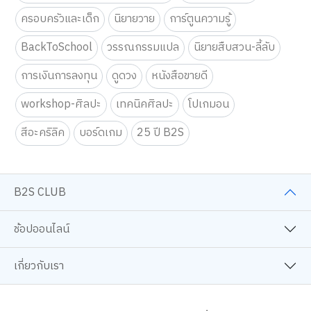
ครอบครัวและเด็ก
นิยายวาย
การ์ตูนความรู้
BackToSchool
วรรณกรรมแปล
นิยายสืบสวน-ลี้ลับ
การเงินการลงทุน
ดูดวง
หนังสือขายดี
workshop-ศิลปะ
เทคนิคศิลปะ
โปเกมอน
สีอะคริลิค
บอร์ดเกม
25 ปี B2S
B2S CLUB
ช้อปออนไลน์
เกี่ยวกับเรา