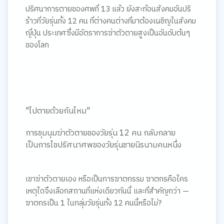
ปริศนาการตายของศพที่ 13 แล้ว ยังสะท้อนสังคมอันปริ
ร้าวที่วัยรุ่นทั้ง 12 คน ที่ต่างคนต่างที่มาต้องเผชิญในสังคม
ญี่ปุ่น ประเทศซึ่งมีอัตราการฆ่าตัวตายสูงเป็นอันดับต้นๆ
ของโลก
"ไปตายด้วยกันไหม"
การชุมนุมฆ่าตัวตายของวัยรุ่น 12 คน กลับกลาย
เป็นการไขปริศนาศพของวัยรุ่นชายนิรนามคนหนึ่ง
เขาฆ่าตัวตายเอง หรือเป็นการฆาตกรรม ฆาตกรคือใคร
เหตุใดจึงเลือกสถานที่แห่งเดียวกันนี้ และที่สำคัญกว่า —
ฆาตกรเป็น 1 ในกลุ่มวัยรุ่นทั้ง 12 คนนี้หรือไม่?