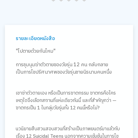
รายละเอียดหนังสือ
"ไปตายด้วยกันไหม"
การชุมนุมฆ่าตัวตายของวัยรุ่น 12 คน กลับกลาย
เป็นการไขปริศนาศพของวัยรุ่นชายนิรนามคนหนึ่ง
เขาฆ่าตัวตายเอง หรือเป็นการฆาตกรรม ฆาตกรคือใคร
เหตุใดจึงเลือกสถานที่แห่งเดียวกันนี้ และที่สำคัญกว่า —
ฆาตกรเป็น 1 ในกลุ่มวัยรุ่นทั้ง 12 คนนี้หรือไม่?
นวนิยายสืบสวนสอบสวนที่สร้างเป็นภาพยนตร์มาแล้วกับ
เรื่อง 12 Suicidal Teens นอกจากความเข้มข้นในการไข