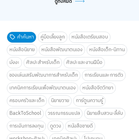
ดูทั้งหมด
คำค้นหา
คู่มือเลี้ยงลูก
หนังสือเตรียมสอบ
หนังสือนิยาย
หนังสือพัฒนาตนเอง
หนังสือเด็ก-นิทาน
มังงะ
ศิลปะสำหรับเด็ก
ศิลปะและงานฝีมือ
ของเล่นเสริมพัฒนาการสำหรับเด็ก
การเรียนและการติว
เทคนิคการเรียนเพื่อพัฒนาตนเอง
หนังสือจิตวิทยา
ครอบครัวและเด็ก
นิยายวาย
การ์ตูนความรู้
BackToSchool
วรรณกรรมแปล
นิยายสืบสวน-ลี้ลับ
การเงินการลงทุน
ดูดวง
หนังสือขายดี
workshop-ศิลปะ
เทคนิคศิลปะ
โปเกมอน