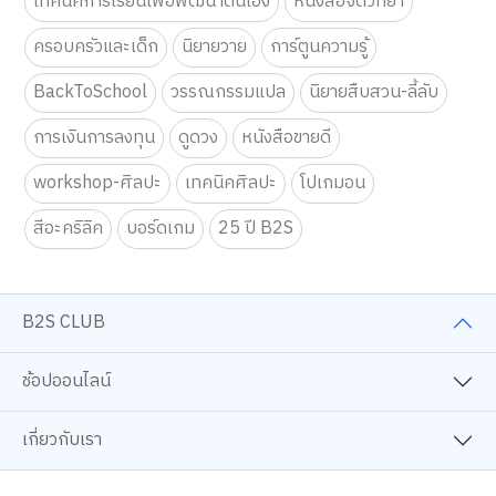
เทคนิคการเรียนเพื่อพัฒนาตนเอง
หนังสือจิตวิทยา
ครอบครัวและเด็ก
นิยายวาย
การ์ตูนความรู้
BackToSchool
วรรณกรรมแปล
นิยายสืบสวน-ลี้ลับ
การเงินการลงทุน
ดูดวง
หนังสือขายดี
workshop-ศิลปะ
เทคนิคศิลปะ
โปเกมอน
สีอะคริลิค
บอร์ดเกม
25 ปี B2S
B2S CLUB
ช้อปออนไลน์
เกี่ยวกับเรา