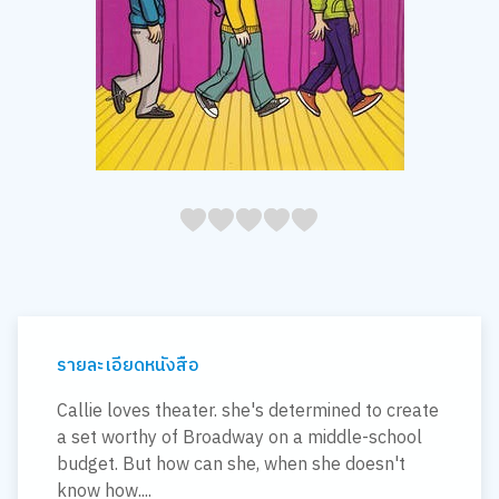
05
1
15
2
25
3
35
4
45
5
รายละเอียดหนังสือ
Callie loves theater. she's determined to create
a set worthy of Broadway on a middle-school
budget. But how can she, when she doesn't
know how....