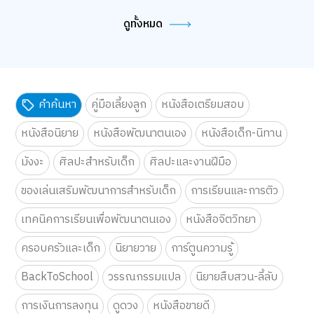
ดูทั้งหมด
คำค้นหา
คู่มือเลี้ยงลูก
หนังสือเตรียมสอบ
หนังสือนิยาย
หนังสือพัฒนาตนเอง
หนังสือเด็ก-นิทาน
มังงะ
ศิลปะสำหรับเด็ก
ศิลปะและงานฝีมือ
ของเล่นเสริมพัฒนาการสำหรับเด็ก
การเรียนและการติว
เทคนิคการเรียนเพื่อพัฒนาตนเอง
หนังสือจิตวิทยา
ครอบครัวและเด็ก
นิยายวาย
การ์ตูนความรู้
BackToSchool
วรรณกรรมแปล
นิยายสืบสวน-ลี้ลับ
การเงินการลงทุน
ดูดวง
หนังสือขายดี