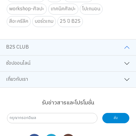
workshop-ศิลปะ
เทคนิคศิลปะ
โปเกมอน
สีอะคริลิค
บอร์ดเกม
25 ปี B2S
B2S CLUB
ช้อปออนไลน์
เกี่ยวกับเรา
รับข่าวสารและโปรโมชั่น
ส่ง