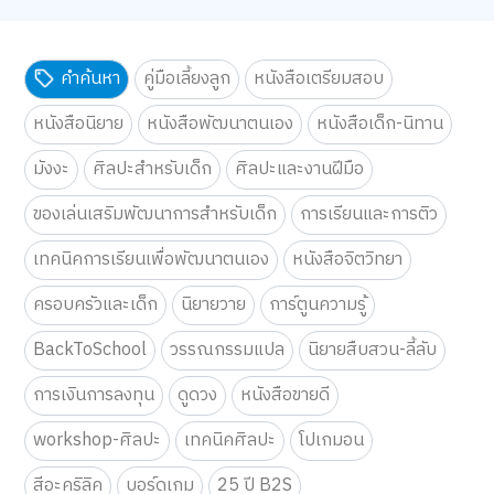
คำค้นหา
คู่มือเลี้ยงลูก
หนังสือเตรียมสอบ
หนังสือนิยาย
หนังสือพัฒนาตนเอง
หนังสือเด็ก-นิทาน
มังงะ
ศิลปะสำหรับเด็ก
ศิลปะและงานฝีมือ
ของเล่นเสริมพัฒนาการสำหรับเด็ก
การเรียนและการติว
เทคนิคการเรียนเพื่อพัฒนาตนเอง
หนังสือจิตวิทยา
ครอบครัวและเด็ก
นิยายวาย
การ์ตูนความรู้
BackToSchool
วรรณกรรมแปล
นิยายสืบสวน-ลี้ลับ
การเงินการลงทุน
ดูดวง
หนังสือขายดี
workshop-ศิลปะ
เทคนิคศิลปะ
โปเกมอน
สีอะคริลิค
บอร์ดเกม
25 ปี B2S