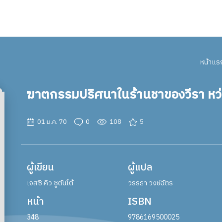
หน้าแร
ฆาตกรรมปริศนาในร้านชาของวีรา หว
01 ม.ค. 70
0
108
5
ผู้เขียน
ผู้แปล
เจสซี คิว ซูตันโต้
วรรธา วงษ์ฉัตร
หน้า
ISBN
348
9786169500025