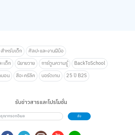
ะสำหรับเด็ก
ศิลปะและงานฝีมือ
ะเด็ก
นิยายวาย
การ์ตูนความรู้
BackToSchool
กมอน
สีอะคริลิค
บอร์ดเกม
25 ปี B2S
รับข่าวสารและโปรโมชั่น
ส่ง