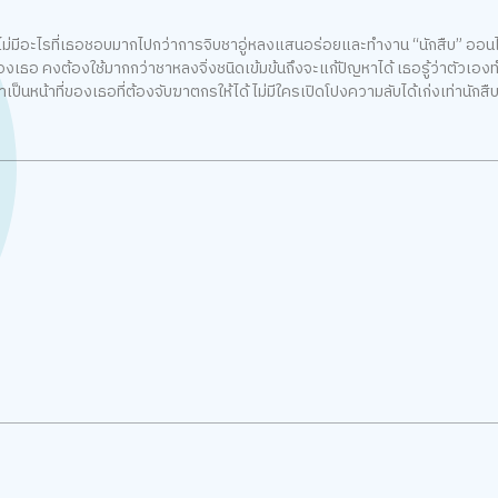
า ไม่มีอะไรที่เธอชอบมากไปกว่าการจิบชาอู่หลงแสนอร่อยและทำงาน “นักสืบ” ออนไลน
องเธอ คงต้องใช้มากกว่าชาหลงจิ่งชนิดเข้มข้นถึงจะแก้ปัญหาได้ เธอรู้ว่าตัวเอง
ว่าเป็นหน้าที่ของเธอที่ต้องจับฆาตกรให้ได้ ไม่มีใครเปิดโปงความลับได้เก่งเท่านักสื