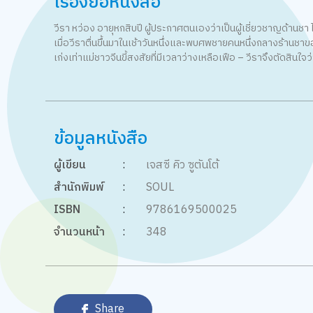
เรื่องย่อหนังสือ
วีรา หว่อง อายุหกสิบปี ผู้ประกาศตนเองว่าเป็นผู้เชี่ยวชาญด้านช
เมื่อวีราตื่นขึ้นมาในเช้าวันหนึ่งและพบศพชายคนหนึ่งกลางร้านชาข
เก่งเท่าแม่ชาวจีนขี้สงสัยที่มีเวลาว่างเหลือเฟือ – วีราจึงตัดสินใจ
ข้อมูลหนังสือ
ผู้เขียน
:
เจสซี คิว ซูตันโต้
สำนักพิมพ์
:
SOUL
ISBN
:
9786169500025
จำนวนหน้า
:
348
Share