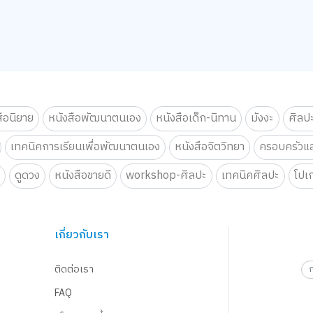
สือนิยาย
หนังสือพัฒนาตนเอง
หนังสือเด็ก-นิทาน
มังงะ
ศิลป
เทคนิคการเรียนเพื่อพัฒนาตนเอง
หนังสือจิตวิทยา
ครอบครัวแล
น
ดูดวง
หนังสือขายดี
workshop-ศิลปะ
เทคนิคศิลปะ
โปเ
เกี่ยวกับเรา
ติดต่อเรา
FAQ