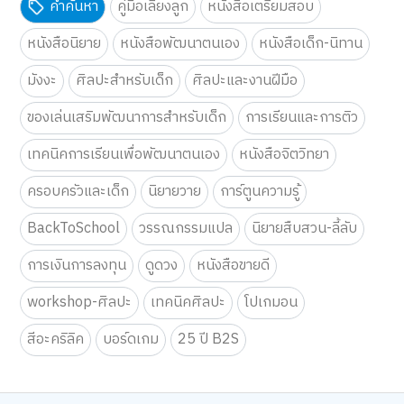
คำค้นหา
คู่มือเลี้ยงลูก
หนังสือเตรียมสอบ
หนังสือนิยาย
หนังสือพัฒนาตนเอง
หนังสือเด็ก-นิทาน
มังงะ
ศิลปะสำหรับเด็ก
ศิลปะและงานฝีมือ
ของเล่นเสริมพัฒนาการสำหรับเด็ก
การเรียนและการติว
เทคนิคการเรียนเพื่อพัฒนาตนเอง
หนังสือจิตวิทยา
ครอบครัวและเด็ก
นิยายวาย
การ์ตูนความรู้
BackToSchool
วรรณกรรมแปล
นิยายสืบสวน-ลี้ลับ
การเงินการลงทุน
ดูดวง
หนังสือขายดี
workshop-ศิลปะ
เทคนิคศิลปะ
โปเกมอน
สีอะคริลิค
บอร์ดเกม
25 ปี B2S