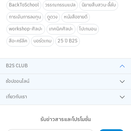
BackToSchool
วรรณกรรมแปล
นิยายสืบสวน-ลี้ลับ
การเงินการลงทุน
ดูดวง
หนังสือขายดี
workshop-ศิลปะ
เทคนิคศิลปะ
โปเกมอน
สีอะคริลิค
บอร์ดเกม
25 ปี B2S
B2S CLUB
ช้อปออนไลน์
เกี่ยวกับเรา
รับข่าวสารและโปรโมชั่น