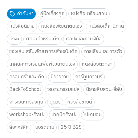
คำค้นหา
คู่มือเลี้ยงลูก
หนังสือเตรียมสอบ
หนังสือนิยาย
หนังสือพัฒนาตนเอง
หนังสือเด็ก-นิทาน
มังงะ
ศิลปะสำหรับเด็ก
ศิลปะและงานฝีมือ
ของเล่นเสริมพัฒนาการสำหรับเด็ก
การเรียนและการติว
เทคนิคการเรียนเพื่อพัฒนาตนเอง
หนังสือจิตวิทยา
ครอบครัวและเด็ก
นิยายวาย
การ์ตูนความรู้
BackToSchool
วรรณกรรมแปล
นิยายสืบสวน-ลี้ลับ
การเงินการลงทุน
ดูดวง
หนังสือขายดี
workshop-ศิลปะ
เทคนิคศิลปะ
โปเกมอน
สีอะคริลิค
บอร์ดเกม
25 ปี B2S