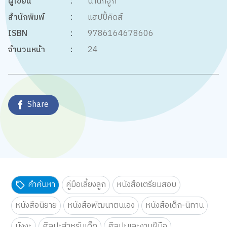
ผู้เขียน
:
น้านกฮูก
สำนักพิมพ์
:
แฮปปี้คิดส์
ISBN
:
9786164678606
จำนวนหน้า
:
24
Share
คำค้นหา
คู่มือเลี้ยงลูก
หนังสือเตรียมสอบ
หนังสือนิยาย
หนังสือพัฒนาตนเอง
หนังสือเด็ก-นิทาน
มังงะ
ศิลปะสำหรับเด็ก
ศิลปะและงานฝีมือ