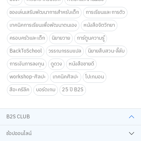
ของเล่นเสริมพัฒนาการสำหรับเด็ก
การเรียนและการติว
เทคนิคการเรียนเพื่อพัฒนาตนเอง
หนังสือจิตวิทยา
ครอบครัวและเด็ก
นิยายวาย
การ์ตูนความรู้
BackToSchool
วรรณกรรมแปล
นิยายสืบสวน-ลี้ลับ
การเงินการลงทุน
ดูดวง
หนังสือขายดี
workshop-ศิลปะ
เทคนิคศิลปะ
โปเกมอน
สีอะคริลิค
บอร์ดเกม
25 ปี B2S
B2S CLUB
ช้อปออนไลน์