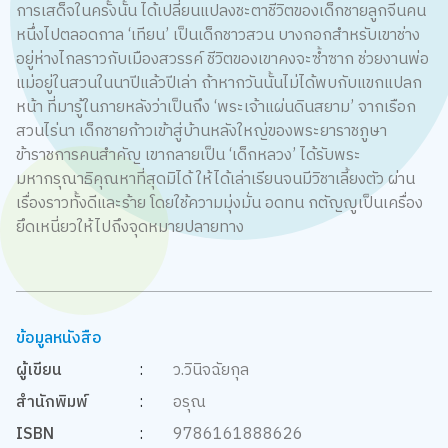
การเสด็จในครั้งนั้น ได้เปลี่ยนแปลงชะตาชีวิตของเด็กชายลูกจีนคน
หนึ่งไปตลอดกาล ‘เทียน’ เป็นเด็กชาวสวน บางกอกสำหรับเขาช่าง
อยู่ห่างไกลราวกับเมืองสวรรค์ ชีวิตของเขาคงจะซ้ำซาก ช่วยงานพ่อ
แม่อยู่ในสวนในนาปีแล้วปีเล่า ถ้าหากวันนั้นไม่ได้พบกับแขกแปลก
หน้า ที่มารู้ในภายหลังว่าเป็นถึง ‘พระเจ้าแผ่นดินสยาม’ จากเรือก
สวนไร่นา เด็กชายก้าวเข้าสู่บ้านหลังใหญ่ของพระยาราชภูษา
ข้าราชการคนสำคัญ เขากลายเป็น ‘เด็กหลวง’ ได้รับพระ
มหากรุณาธิคุณหาที่สุดมิได้ ให้ได้เล่าเรียนจนมีวิชาเลี้ยงตัว ผ่าน
เรื่องราวทั้งดีและร้าย โดยใช้ความมุ่งมั่น อดทน กตัญญูเป็นเครื่อง
ยึดเหนี่ยวให้ไปถึงจุดหมายปลายทาง
ข้อมูลหนังสือ
ผู้เขียน
:
ว.วินิจฉัยกุล
สำนักพิมพ์
:
อรุณ
ISBN
:
9786161888626