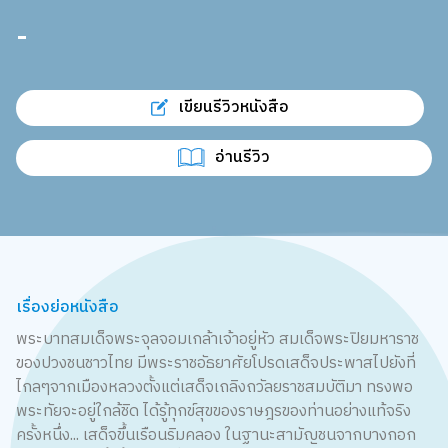
-
เขียนรีวิวหนังสือ
อ่านรีวิว
เรื่องย่อหนังสือ
พระบาทสมเด็จพระจุลจอมเกล้าเจ้าอยู่หัว สมเด็จพระปิยมหาราช
ของปวงชนชาวไทย มีพระราชอัธยาศัยโปรดเสด็จประพาสไปยังที่
ไกลๆจากเมืองหลวงตั้งแต่เสด็จเถลิงถวัลยราชสมบัติมา ทรงพอ
พระทัยจะอยู่ใกล้ชิด ได้รู้ทุกข์สุขของราษฎรของท่านอย่างแท้จริง
ครั้งหนึ่ง... เสด็จขึ้นเรือนริมคลอง ในฐานะสามัญชนจากบางกอก