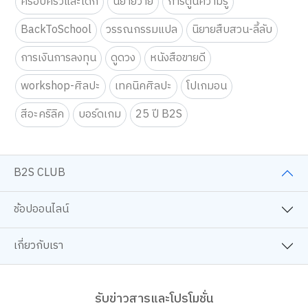
ครอบครัวและเด็ก
นิยายวาย
การ์ตูนความรู้
BackToSchool
วรรณกรรมแปล
นิยายสืบสวน-ลี้ลับ
การเงินการลงทุน
ดูดวง
หนังสือขายดี
workshop-ศิลปะ
เทคนิคศิลปะ
โปเกมอน
สีอะคริลิค
บอร์ดเกม
25 ปี B2S
B2S CLUB
ช้อปออนไลน์
เกี่ยวกับเรา
รับข่าวสารและโปรโมชั่น