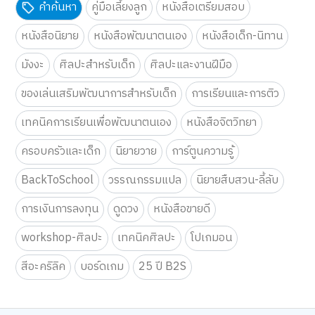
คำค้นหา
คู่มือเลี้ยงลูก
หนังสือเตรียมสอบ
หนังสือนิยาย
หนังสือพัฒนาตนเอง
หนังสือเด็ก-นิทาน
มังงะ
ศิลปะสำหรับเด็ก
ศิลปะและงานฝีมือ
ของเล่นเสริมพัฒนาการสำหรับเด็ก
การเรียนและการติว
เทคนิคการเรียนเพื่อพัฒนาตนเอง
หนังสือจิตวิทยา
ครอบครัวและเด็ก
นิยายวาย
การ์ตูนความรู้
BackToSchool
วรรณกรรมแปล
นิยายสืบสวน-ลี้ลับ
การเงินการลงทุน
ดูดวง
หนังสือขายดี
workshop-ศิลปะ
เทคนิคศิลปะ
โปเกมอน
สีอะคริลิค
บอร์ดเกม
25 ปี B2S