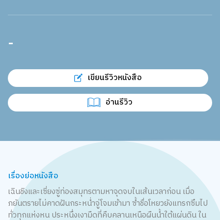
-
เขียนรีวิวหนังสือ
อ่านรีวิว
เรื่องย่อหนังสือ
เฉินชิงและเซี่ยงซู่ท่องสมุทรตามหาจุดจบในเส้นเวลาก่อน เมื่อ
ภยันตรายไม่คาดฝันกระหน่ำจู่โจมเข้ามา ซ้ำชื่อโหยวยังแทรกซึมไป
ทั่วทุกแห่งหน ประหนึ่งเงามืดที่คืบคลานเหนือผืนน้ำใต้แผ่นดิน ใน