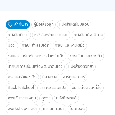
คำค้นหา
คู่มือเลี้ยงลูก
หนังสือเตรียมสอบ
หนังสือนิยาย
หนังสือพัฒนาตนเอง
หนังสือเด็ก-นิทาน
มังงะ
ศิลปะสำหรับเด็ก
ศิลปะและงานฝีมือ
ของเล่นเสริมพัฒนาการสำหรับเด็ก
การเรียนและการติว
เทคนิคการเรียนเพื่อพัฒนาตนเอง
หนังสือจิตวิทยา
ครอบครัวและเด็ก
นิยายวาย
การ์ตูนความรู้
BackToSchool
วรรณกรรมแปล
นิยายสืบสวน-ลี้ลับ
การเงินการลงทุน
ดูดวง
หนังสือขายดี
workshop-ศิลปะ
เทคนิคศิลปะ
โปเกมอน