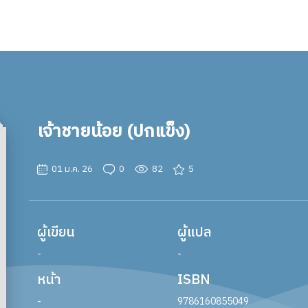
เจ้าชายน้อย (ปกแข็ง)
01 ม.ค. 26
0
82
5
ผู้เขียน
ผู้แปล
-
-
หน้า
ISBN
-
9786160855049