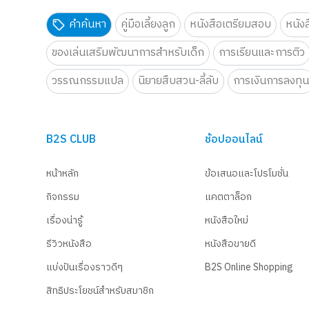
คำค้นหา
คู่มือเลี้ยงลูก
หนังสือเตรียมสอบ
หนัง
ของเล่นเสริมพัฒนาการสำหรับเด็ก
การเรียนและการติว
วรรณกรรมแปล
นิยายสืบสวน-ลี้ลับ
การเงินการลงทุ
B2S CLUB
ช้อปออนไลน์
หน้าหลัก
ข้อเสนอและโปรโมชั่น
กิจกรรม
แคตตาล็อก
เรื่องน่ารู้
หนังสือใหม่
รีวิวหนังสือ
หนังสือขายดี
แบ่งปันเรื่องราวดีๆ
B2S Online Shopping
สิทธิประโยชน์สำหรับสมาชิก