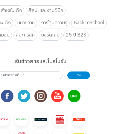
ะสำหรับเด็ก
ศิลปะและงานฝีมือ
ะเด็ก
นิยายวาย
การ์ตูนความรู้
BackToSchool
กมอน
สีอะคริลิค
บอร์ดเกม
25 ปี B2S
รับข่าวสารและโปรโมชั่น
ส่ง