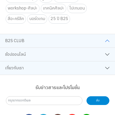
workshop-ศิลปะ
เทคนิคศิลปะ
โปเกมอน
สีอะคริลิค
บอร์ดเกม
25 ปี B2S
B2S CLUB
ช้อปออนไลน์
เกี่ยวกับเรา
รับข่าวสารและโปรโมชั่น
ส่ง