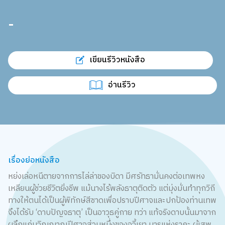
-
เขียนรีวิวหนังสือ
อ่านรีวิว
เรื่องย่อหนังสือ
หย่งเล่อหนีตายจากการไล่ล่าของบิดา มีศรัทธามั่นคงต่อเทพหง
เหลียนผู้ช่วยชีวิตยิ่งชีพ แม้นางไร้พลังธาตุติดตัว แต่มุ่งมั่นทำทุกวิถี
ทางให้ตนได้เป็นผู้พิทักษ์สีชาดเพื่อปราบปีศาจและปกป้องท่านเทพ
จึงได้รับ ‘ดาบปัญจธาตุ’ เป็นอาวุธคู่กาย ทว่า แท้จริงดาบนั้นมาจาก
ผลึกแก่นวิญญาณปีศาจส่วนหนึ่งของอวี้เยา มารแห่งราคะ ผู้เสพ