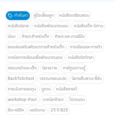
คำค้นหา
คู่มือเลี้ยงลูก
หนังสือเตรียมสอบ
หนังสือนิยาย
หนังสือพัฒนาตนเอง
หนังสือเด็ก-นิทาน
มังงะ
ศิลปะสำหรับเด็ก
ศิลปะและงานฝีมือ
ของเล่นเสริมพัฒนาการสำหรับเด็ก
การเรียนและการติว
เทคนิคการเรียนเพื่อพัฒนาตนเอง
หนังสือจิตวิทยา
ครอบครัวและเด็ก
นิยายวาย
การ์ตูนความรู้
BackToSchool
วรรณกรรมแปล
นิยายสืบสวน-ลี้ลับ
การเงินการลงทุน
ดูดวง
หนังสือขายดี
workshop-ศิลปะ
เทคนิคศิลปะ
โปเกมอน
สีอะคริลิค
บอร์ดเกม
25 ปี B2S