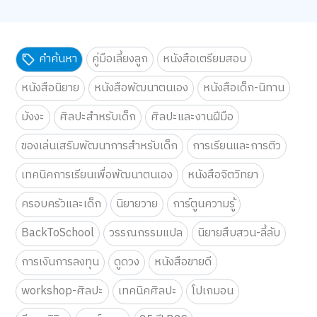
คำค้นหา
คู่มือเลี้ยงลูก
หนังสือเตรียมสอบ
หนังสือนิยาย
หนังสือพัฒนาตนเอง
หนังสือเด็ก-นิทาน
มังงะ
ศิลปะสำหรับเด็ก
ศิลปะและงานฝีมือ
ของเล่นเสริมพัฒนาการสำหรับเด็ก
การเรียนและการติว
เทคนิคการเรียนเพื่อพัฒนาตนเอง
หนังสือจิตวิทยา
ครอบครัวและเด็ก
นิยายวาย
การ์ตูนความรู้
BackToSchool
วรรณกรรมแปล
นิยายสืบสวน-ลี้ลับ
การเงินการลงทุน
ดูดวง
หนังสือขายดี
workshop-ศิลปะ
เทคนิคศิลปะ
โปเกมอน