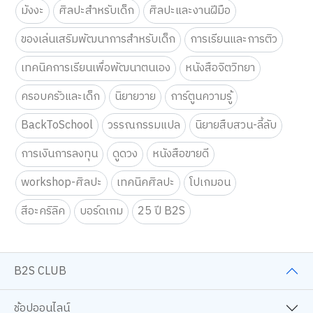
มังงะ
ศิลปะสำหรับเด็ก
ศิลปะและงานฝีมือ
ของเล่นเสริมพัฒนาการสำหรับเด็ก
การเรียนและการติว
เทคนิคการเรียนเพื่อพัฒนาตนเอง
หนังสือจิตวิทยา
ครอบครัวและเด็ก
นิยายวาย
การ์ตูนความรู้
BackToSchool
วรรณกรรมแปล
นิยายสืบสวน-ลี้ลับ
การเงินการลงทุน
ดูดวง
หนังสือขายดี
workshop-ศิลปะ
เทคนิคศิลปะ
โปเกมอน
สีอะคริลิค
บอร์ดเกม
25 ปี B2S
B2S CLUB
ช้อปออนไลน์