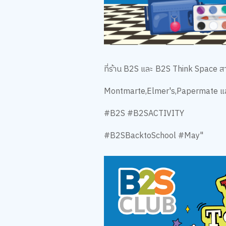
ที่ร้าน B2S และ B2S Think Space 
Montmarte,Elmer's,Papermate และ
#B2S #B2SACTIVITY
#B2SBacktoSchool #May"