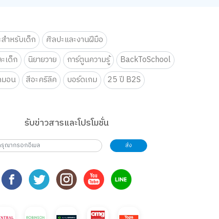
ะสำหรับเด็ก
ศิลปะและงานฝีมือ
ะเด็ก
นิยายวาย
การ์ตูนความรู้
BackToSchool
กมอน
สีอะคริลิค
บอร์ดเกม
25 ปี B2S
รับข่าวสารและโปรโมชั่น
ส่ง