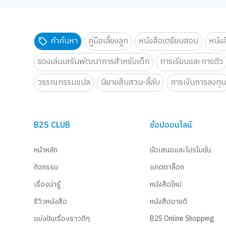
คำค้นหา
คู่มือเลี้ยงลูก
หนังสือเตรียมสอบ
หนัง
ของเล่นเสริมพัฒนาการสำหรับเด็ก
การเรียนและการติว
วรรณกรรมแปล
นิยายสืบสวน-ลี้ลับ
การเงินการลงทุ
B2S CLUB
ช้อปออนไลน์
หน้าหลัก
ข้อเสนอและโปรโมชั่น
กิจกรรม
แคตตาล็อก
เรื่องน่ารู้
หนังสือใหม่
รีวิวหนังสือ
หนังสือขายดี
แบ่งปันเรื่องราวดีๆ
B2S Online Shopping