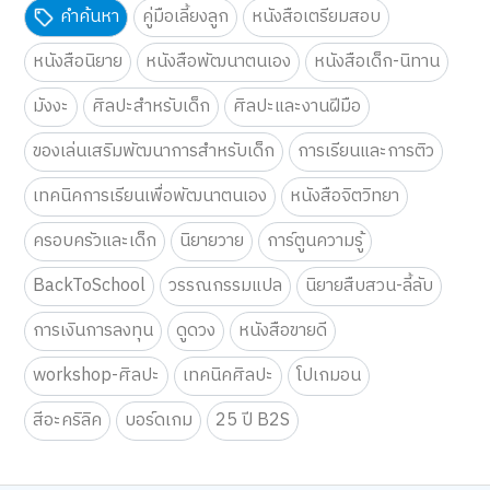
คำค้นหา
คู่มือเลี้ยงลูก
หนังสือเตรียมสอบ
หนังสือนิยาย
หนังสือพัฒนาตนเอง
หนังสือเด็ก-นิทาน
มังงะ
ศิลปะสำหรับเด็ก
ศิลปะและงานฝีมือ
ของเล่นเสริมพัฒนาการสำหรับเด็ก
การเรียนและการติว
เทคนิคการเรียนเพื่อพัฒนาตนเอง
หนังสือจิตวิทยา
ครอบครัวและเด็ก
นิยายวาย
การ์ตูนความรู้
BackToSchool
วรรณกรรมแปล
นิยายสืบสวน-ลี้ลับ
การเงินการลงทุน
ดูดวง
หนังสือขายดี
workshop-ศิลปะ
เทคนิคศิลปะ
โปเกมอน
สีอะคริลิค
บอร์ดเกม
25 ปี B2S