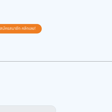
 สมัครสมาชิก
คลิกเลย!
5
5.0