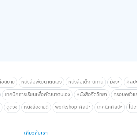
สือนิยาย
หนังสือพัฒนาตนเอง
หนังสือเด็ก-นิทาน
มังงะ
ศิลป
เทคนิคการเรียนเพื่อพัฒนาตนเอง
หนังสือจิตวิทยา
ครอบครัวแล
น
ดูดวง
หนังสือขายดี
workshop-ศิลปะ
เทคนิคศิลปะ
โปเ
เกี่ยวกับเรา