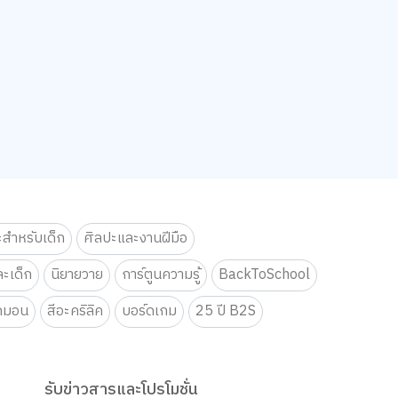
ะสำหรับเด็ก
ศิลปะและงานฝีมือ
ะเด็ก
นิยายวาย
การ์ตูนความรู้
BackToSchool
กมอน
สีอะคริลิค
บอร์ดเกม
25 ปี B2S
รับข่าวสารและโปรโมชั่น